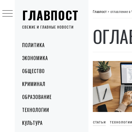
Skip
ГЛАВПОСТ
to
Главпост
>
оглавление в
content
ОГЛА
СВЕЖИЕ И ГЛАВНЫЕ НОВОСТИ
Primary
ПОЛИТИКА
Menu
ЭКОНОМИКА
ОБЩЕСТВО
КРИМИНАЛ
ОБРАЗОВАНИЕ
ТЕХНОЛОГИИ
КУЛЬТУРА
СТАТЬИ
ТЕХНОЛОГИ