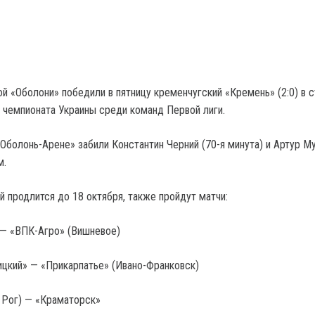
й «Оболони» победили в пятницу кременчугский «Кремень» (2:0) в 
а чемпионата Украины среди команд Первой лиги.
Оболонь-Арене» забили Константин Черний (70-я минута) и Артур Му
м.
й продлится до 18 октября, также пройдут матчи:
 — «ВПК-Агро» (Вишневое)
цкий» — «Прикарпатье» (Ивано-Франковск)
 Рог) — «Краматорск»