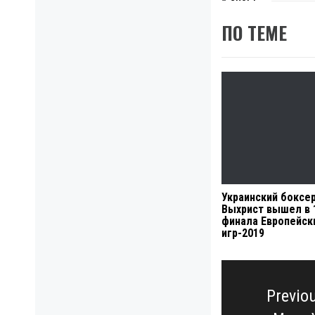
ПО ТЕМЕ
Украинский боксе
Выхрист вышел в 
финала Европейск
игр-2019
Навигация
по
Previo
записям