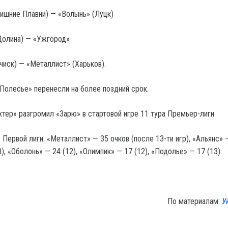
ришние Плавни) — «Волынь» (Луцк)
Долина) — «Ужгород»
чиск) — «Металлист» (Харьков).
Полесье» перенесли на более поздний срок.
хтер» разгромил «Зарю» в стартовой игре 11 тура Премьер-лиги
ервой лиги: «Металлист» — 35 очков (после 13-ти игр), «Альянс» —
), «Оболонь» — 24 (12), «Олимпик» — 17 (12), «Подолье» — 17 (13).
По материалам:
У