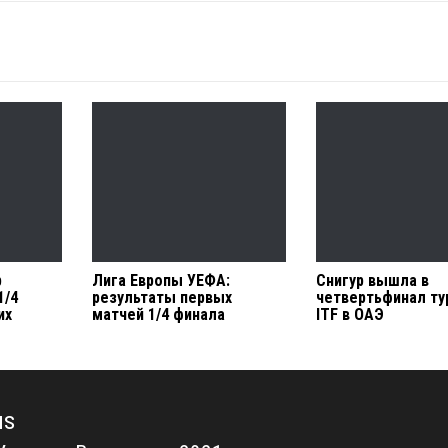
р
Лига Европы УЕФА:
Снигур вышла в
1/4
результаты первых
четвертьфинал ту
их
матчей 1/4 финала
ITF в ОАЭ
us