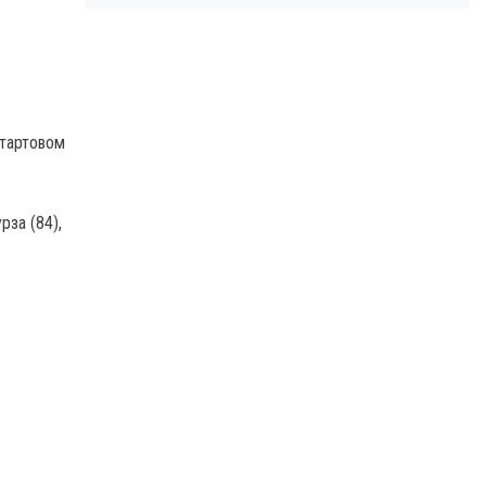
стартовом
рза (84),