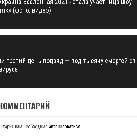
Украина Вселенная 2021» стала участница шоу
us
як» (фото, видео)
ии третий день подряд — под тысячу смертей от
вируса
 КОММЕНТАРИЙ
ентария вам необходимо
авторизоваться
.