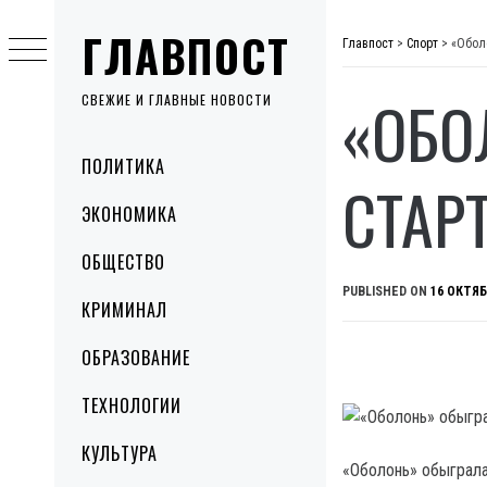
Skip
ГЛАВПОСТ
to
Главпост
>
Спорт
>
«Обол
content
«ОБО
СВЕЖИЕ И ГЛАВНЫЕ НОВОСТИ
Primary
ПОЛИТИКА
Menu
СТАР
ЭКОНОМИКА
ОБЩЕСТВО
PUBLISHED ON
16 ОКТЯБ
КРИМИНАЛ
ОБРАЗОВАНИЕ
ТЕХНОЛОГИИ
КУЛЬТУРА
«Оболонь» обыграла