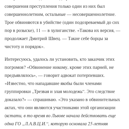
совершения преступления только один из них был
совершеннолетним, остальные — несовершеннолетние.
Трое обвиняются в убийстве (один подозреваемый до сих
пор в розыске), 11 — в хулиганстве. «Такова их версия, —
продолжает Дмитрий Швец. — Такие себе борцы за
чистоту и порядок».
Интересуюсь, удалось ли установить, кто заказчик этих
погромов? «Обвинение никому, кроме этих парней, не
предъявлялось», — говорит адвокат потерпевших.
«Известно, что нападавшие якобы были членами
группировки „Трезвая и злая молодежь“. Это следствие
доказало?» — спрашиваю. «Это указано в обвинительных
актах, что они являются участниками этой организации
(
кстати, в то время во Львове начала действовать еще
одна ГО „Л.А.В.Ц.И.
“
, которую основала 25-летняя