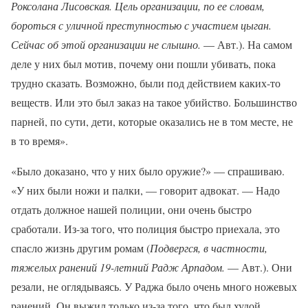
Роксолана Лисовская. Цель организации, по ее словам,
бороться с уличной преступностью с участием цыган.
Сейчас об этой организации не слышно.
— Авт.). На самом
деле у них был мотив, почему они пошли убивать, пока
трудно сказать. Возможно, были под действием каких-то
веществ. Или это был заказ на такое убийство. Большинство
парней, по сути, дети, которые оказались не в том месте, не
в то время».
«Было доказано, что у них было оружие?» — спрашиваю.
«У них были ножи и палки, — говорит адвокат. — Надо
отдать должное нашей полиции, они очень быстро
сработали. Из-за того, что полиция быстро приехала, это
спасло жизнь другим ромам (
Подвергся, в частности,
тяжелых ранений 19-летний Радж Арпадом.
— Авт.). Они
резали, не оглядываясь. У Раджа было очень много ножевых
ранений. Он выжил только из-за того, что был худой.