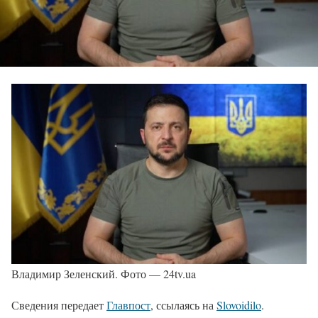
Владимир Зеленский. Фото — 24tv.ua
Сведения передает
Главпост
, ссылаясь на
Slovoidilo
.