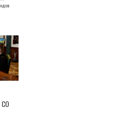
ундов
 СО