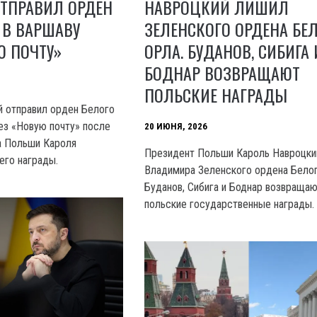
ОТПРАВИЛ ОРДЕН
НАВРОЦКИЙ ЛИШИЛ
 В ВАРШАВУ
ЗЕЛЕНСКОГО ОРДЕНА БЕ
Ю ПОЧТУ»
ОРЛА. БУДАНОВ, СИБИГА 
БОДНАР ВОЗВРАЩАЮТ
ПОЛЬСКИЕ НАГРАДЫ
 отправил орден Белого
ез «Новую почту» после
20 ИЮНЯ, 2026
а Польши Кароля
Президент Польши Кароль Навроцки
его награды.
Владимира Зеленского ордена Белог
Буданов, Сибига и Боднар возвраща
польские государственные награды.