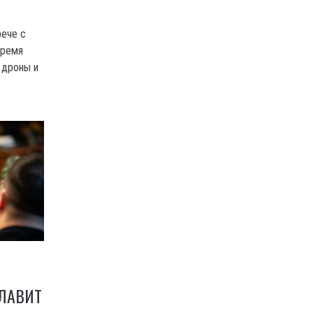
рече с
время
 дроны и
ЛАВИТ