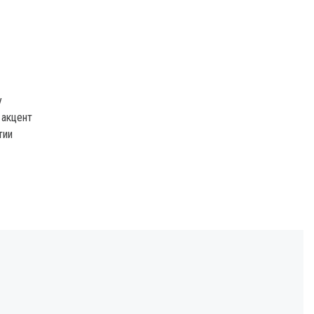
у
 акцент
тии