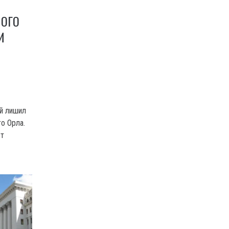
ЛОГО
И
й лишил
о Орла.
ют