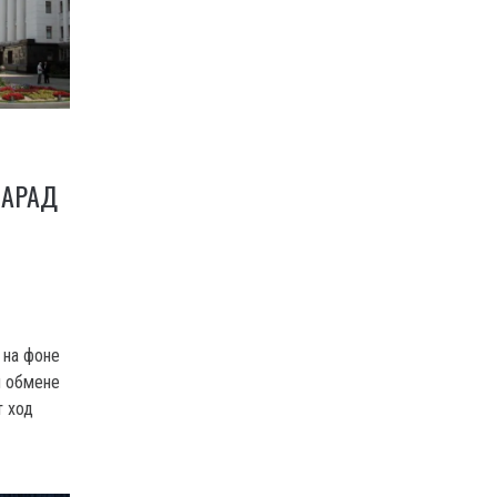
ПАРАД
 на фоне
и обмене
т ход