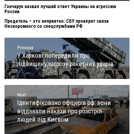
Гончарук назвал лучший ответ Украины на агрессию
России
Предатель – это неприятно: СБУ проверит связи
Нескоромного со спецслужбами РФ
Навигация
по
Previous
записям
У Харкові попередили про
Previous
post:
підвищену загрозу ракетних ударів
Next
Ідентифіковано офіцерів рф: вони
Next
post:
віддавали накази про розстріл
людей під Києвом