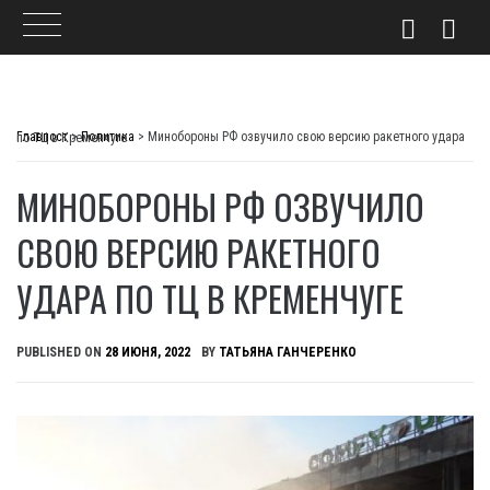
Skip
to
Главпост
>
Политика
>
Минобороны РФ озвучило свою версию ракетного удара по ТЦ в Кременчуге
content
МИНОБОРОНЫ РФ ОЗВУЧИЛО
СВОЮ ВЕРСИЮ РАКЕТНОГО
УДАРА ПО ТЦ В КРЕМЕНЧУГЕ
PUBLISHED ON
28 ИЮНЯ, 2022
BY
ТАТЬЯНА ГАНЧЕРЕНКО