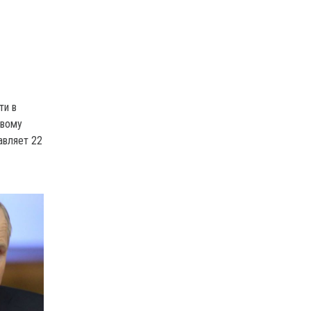
В
ти в
овому
авляет 22