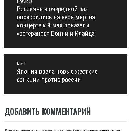
по
Previous
записям
Россияне в очередной раз
Previous
post:
опозорились на весь мир: на
концерте к 9 мая показали
«ветеранов» Бонни и Клайда
Next
Япония ввела новые жесткие
Next
post:
санкции против россии
ДОБАВИТЬ КОММЕНТАРИЙ