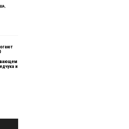
ША
,
могают
О
ывающем
едчука и