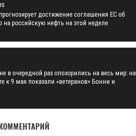
us
прогнозирует достижение соглашения ЕС об
us
о на российскую нефть на этой неделе
не в очередной раз опозорились на весь мир: на
те к 9 мая показали «ветеранов» Бонни и
 КОММЕНТАРИЙ