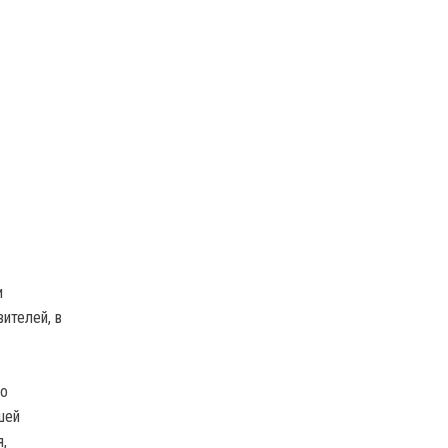
и
ителей, в
по
шей
,