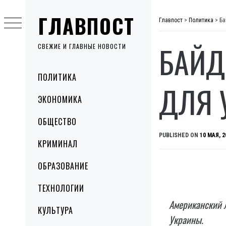
Skip
ГЛАВПОСТ
to
Главпост
>
Политика
>
Ба
content
БАЙД
СВЕЖИЕ И ГЛАВНЫЕ НОВОСТИ
Primary
ПОЛИТИКА
Menu
ДЛЯ 
ЭКОНОМИКА
ОБЩЕСТВО
PUBLISHED ON
10 МАЯ, 2
КРИМИНАЛ
ОБРАЗОВАНИЕ
ТЕХНОЛОГИИ
Американский 
КУЛЬТУРА
Украины.