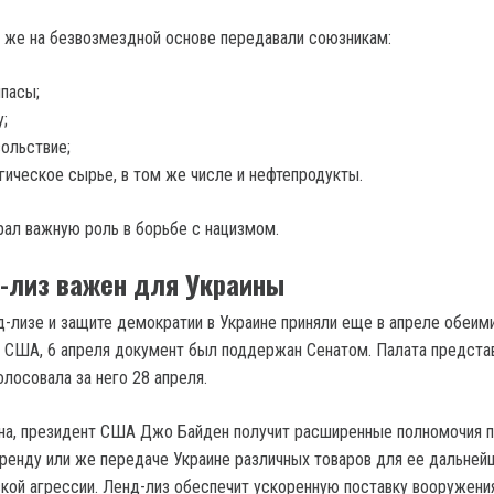
 же на безвозмездной основе передавали союзникам:
пасы;
у;
ольствие;
гическое сырье, в том же числе и нефтепродукты.
рал важную роль в борьбе с нацизмом.
-лиз важен для Украины
д-лизе и защите демократии в Украине приняли еще в апреле обеим
 США, 6 апреля документ был поддержан Сенатом. Палата представ
лосовала за него 28 апреля.
на, президент США Джо Байден получит расширенные полномочия 
ренду или же передаче Украине различных товаров для ее дальней
кой агрессии. Ленд-лиз обеспечит ускоренную поставку вооружения