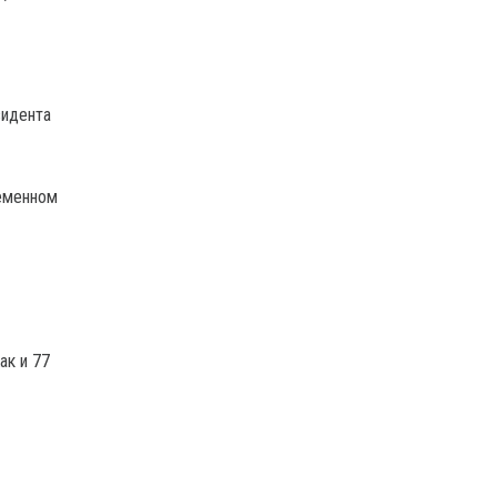
зидента
ременном
ак и 77