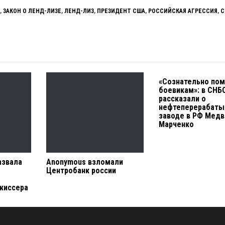
,
ЗАКОН О ЛЕНД-ЛИЗЕ
,
ЛЕНД-ЛИЗ
,
ПРЕЗИДЕНТ США
,
РОССИЙСКАЯ АГРЕССИЯ
,
С
«Сознательно по
боевикам»: в СНБ
рассказали о
нефтеперерабат
заводе в РФ Медв
Марченко
азвала
Anonymous взломали
Центробанк россии
жиссера