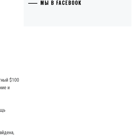
МЫ В FACEBOOK
тный $100
ние и
ощь
айдена,