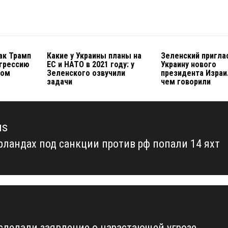
ак Трамп
Какие у Украины планы на
Зеленский пригла
агрессию
ЕС и НАТО в 2021 году: у
Украину нового
ком
Зеленского озвучили
президента Израи
задачи
чем говорили
us
рландах под санкции против рф попали 14 яхт
us
сделали заявление о нарастающей угрозе