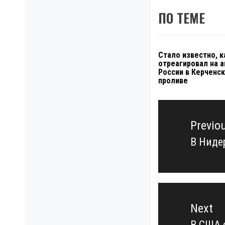
ПО ТЕМЕ
Стало известно, к
отреагировал на 
России в Керченс
проливе
Навигация
по
Previo
записям
В Ниде
Previo
post:
Next
В США 