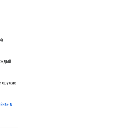
ой
каждый
е оружие
йна» в