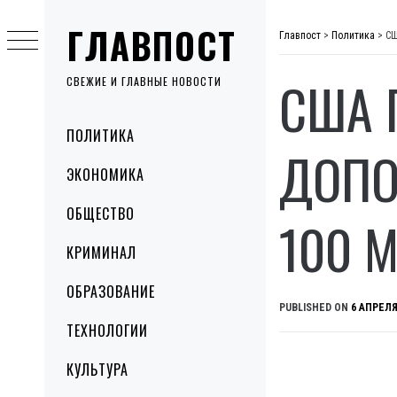
Skip
ГЛАВПОСТ
to
Главпост
>
Политика
>
СШ
content
США 
СВЕЖИЕ И ГЛАВНЫЕ НОВОСТИ
Primary
ПОЛИТИКА
Menu
ДОПО
ЭКОНОМИКА
ОБЩЕСТВО
100 
КРИМИНАЛ
ОБРАЗОВАНИЕ
PUBLISHED ON
6 АПРЕЛЯ
ТЕХНОЛОГИИ
КУЛЬТУРА