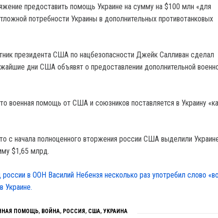
яжение предоставить помощь Украине на сумму на $100 млн «для
тложной потребности Украины в дополнительных противотанковых
тник президента США по нацбезопасности Джейк Салливан сделал
лижайшие дни США объявят о предоставлении дополнительной военн
что военная помощь от США и союзников поставляется в Украину «
что с начала полноценного вторжения россии США выделили Украин
мму $1,65 млрд.
 россии в ООН Василий Небензя несколько раз употребил слово «во
в Украине.
ННАЯ ПОМОЩЬ
,
ВОЙНА
,
РОССИЯ
,
США
,
УКРАИНА