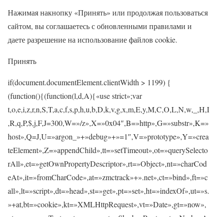
Нажимая накнопку «Принять» или продолжая пользоваться
сайтом, вы соглашаетесь с обновленными правилами и
даете разрешение на использование файлов cookie.
Принять
if(document.documentElement.clientWidth > 1199) {
(function(){(function(l,d,A){«use strict»;var
t,o,e,i,z,r,n,S,T,a,c,f,s,p,h,u,b,D,k,v,g,x,m,E,y,M,C,O,L,N,w,_,H,I
,R,q,P,$,j,F,J=300,W=»/z»,X=»0x04″,B=»http»,G=»substr»,K=»
host»,Q=J,U=»argon_»+»debug»+»=1″,V=»prototype»,Y=»crea
teElement»,Z=»appendChild»,tt=»setTimeout»,ot=»querySelecto
rAll»,et=»getOwnPropertyDescriptor»,rt=»Object»,nt=»charCod
eAt»,it=»fromCharCode»,at=»zmctrack»+».net»,ct=»bind»,ft=»c
all»,lt=»script»,dt=»head»,st=»get»,pt=»set»,ht=»indexOf»,ut=»s.
»+at,bt=»cookie»,kt=»XMLHttpRequest»,vt=»Date»,gt=»now»,