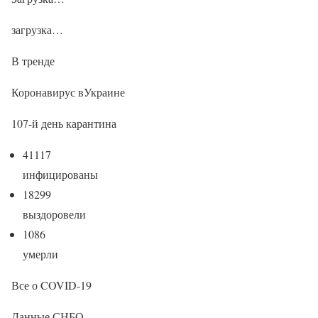
загрузка…
В тренде
Коронавирус вУкраине
107-й день карантина
41117
инфицированы
18299
выздоровели
1086
умерли
Все о COVID-19
Данные СНБО