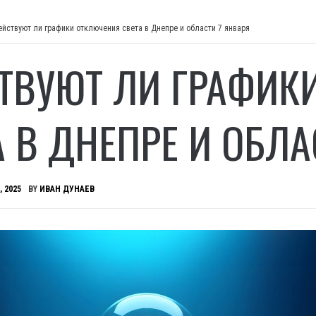
ействуют ли графики отключения света в Днепре и области 7 января
ТВУЮТ ЛИ ГРАФИК
А В ДНЕПРЕ И ОБЛА
, 2025
BY
ИВАН ДУНАЕВ