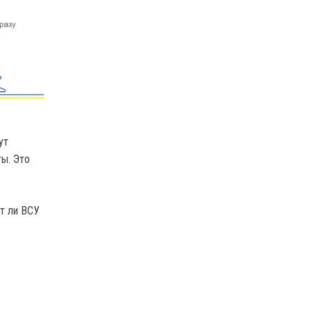
ут
ты. Это
ат ли ВСУ