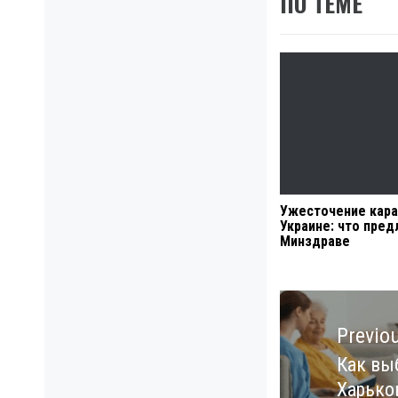
ПО ТЕМЕ
Ужесточение кара
Украине: что пред
Минздраве
Навигация
по
Previo
записям
Как вы
Previo
Харько