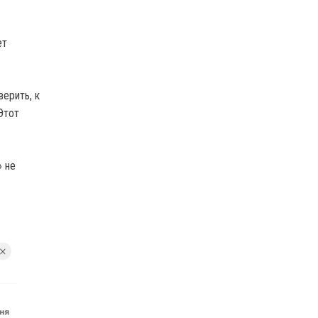
ет
верить, к
Этот
» не