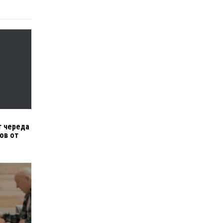
т череда
ов от