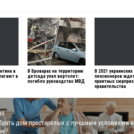
нтина в
В Броварах на территорию
В 2021 украинских
лагают в
детсада упал вертолет:
пенсионеров жде
погибло руководство МВД
приятных сюрприз
правительства
us
брать дом престарелых с лучшими условиями в
us
ве?