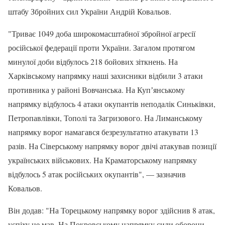
штабу Збройних сил України Андрій Ковальов.
"Триває 1049 доба широкомасштабної збройної агресії
російської федерації проти України. Загалом протягом
минулої доби відбулось 218 бойових зіткнень. На
Харківському напрямку наші захисники відбили 3 атаки
противника у районі Вовчанська. На Купʼянському
напрямку відбулось 4 атаки окупантів неподалік Синьківки,
Петропавлівки, Тополі та Загризового. На Лиманському
напрямку ворог намагався безрезультатно атакувати 13
разів. На Сіверському напрямку ворог двічі атакував позиції
українських військових. На Краматорському напрямку
відбулось 5 атак російських окупантів", — зазначив
Ковальов.
Він додав: "На Торецькому напрямку ворог здійснив 8 атак,
успіху не мав. На Покровському напрямку сили оборони