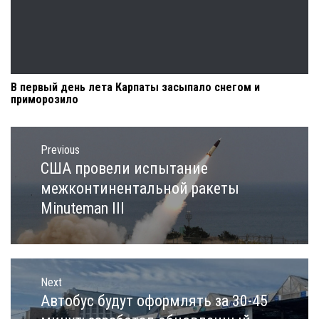
В первый день лета Карпаты засыпало снегом и
приморозило
Навигация
по
Previous
записям
США провели испытание
Previous
post:
межконтинентальной ракеты
Minuteman III
Next
Автобус будут оформлять за 30-45
Next
post: