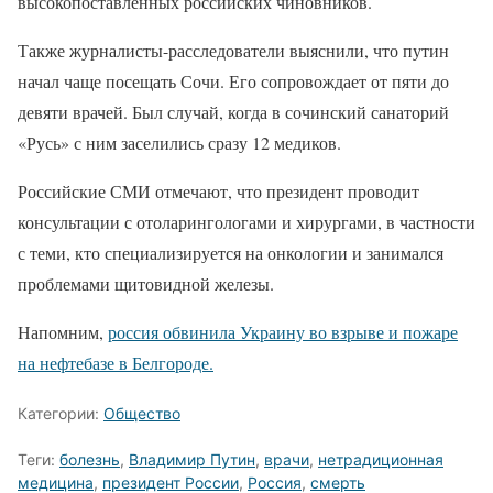
высокопоставленных российских чиновников.
Также журналисты-расследователи выяснили, что путин
начал чаще посещать Сочи. Его сопровождает от пяти до
девяти врачей. Был случай, когда в сочинский санаторий
«Русь» с ним заселились сразу 12 медиков.
Российские СМИ отмечают, что президент проводит
консультации с отоларингологами и хирургами, в частности
с теми, кто специализируется на онкологии и занимался
проблемами щитовидной железы.
Напомним,
россия обвинила Украину во взрыве и пожаре
на нефтебазе в Белгороде.
Категории:
Общество
Теги:
болезнь
,
Владимир Путин
,
врачи
,
нетрадиционная
медицина
,
президент России
,
Россия
,
смерть