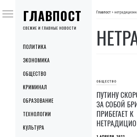
Skip
ГЛАВПОСТ
to
Главпост
>
нетрадиционн
content
НЕТР
СВЕЖИЕ И ГЛАВНЫЕ НОВОСТИ
Primary
ПОЛИТИКА
Menu
ЭКОНОМИКА
ОБЩЕСТВО
ОБЩЕСТВО
КРИМИНАЛ
ПУТИНУ СКОР
ОБРАЗОВАНИЕ
ЗА СОБОЙ БР
ПРИБЕГАЕТ К
ТЕХНОЛОГИИ
НЕТРАДИЦИО
КУЛЬТУРА
1 АПРЕЛЯ, 2022