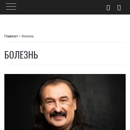
Skip
to
Главпост
>
болезнь
content
БОЛЕЗНЬ