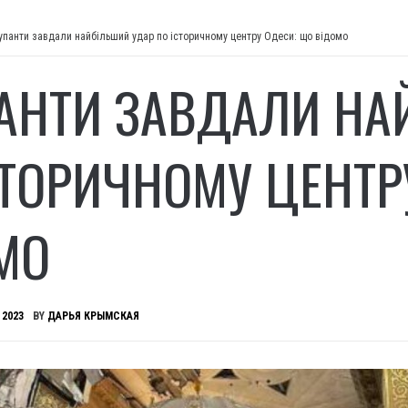
упанти завдали найбільший удар по історичному центру Одеси: що відомо
АНТИ ЗАВДАЛИ НА
СТОРИЧНОМУ ЦЕНТР
МО
 2023
BY
ДАРЬЯ КРЫМСКАЯ