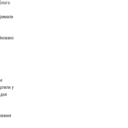
блого.
тримали
уйновано
чі
цілили у
вдня
ування