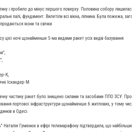
тину і пробило до мінус першого поверху. Половина собору лишилас
альні палі, фундамент. Вилетіли всі вікна, ліпнина. Була пожежа, заг
 продаються ікони та свічки.
су цієї ночі щонайменше 5-ма видами ракет усіх видів базування:
и",
",
ер-К,
ичні Іскандер-М.
начну частину ракет було знищено силами та засобами ППО ЗСУ. Про
ування портової інфраструктури щонайменше 6 житлових, у тому чис
динків в Одесі.
" Наталія Гуменюк в ефірі телемарафону підтвердила, що найбільши