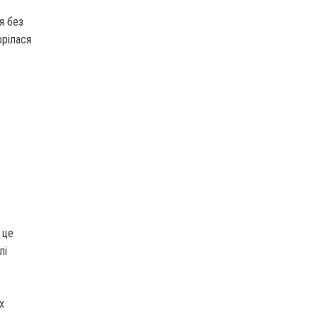
я без
орілася
 це
лі
х