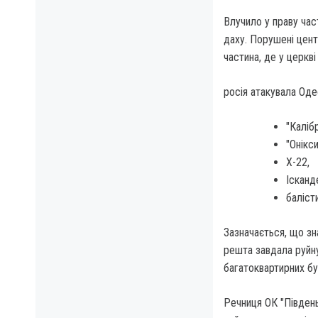
Влучило у праву час
даху. Порушені центр
частина, де у церкві
росія атакувала Оде
"Калібр
"Онікси
Х-22,
Ісканд
баліст
Зазначається, що з
решта завдала руйн
багатоквартирних бу
Речниця ОК "Південь