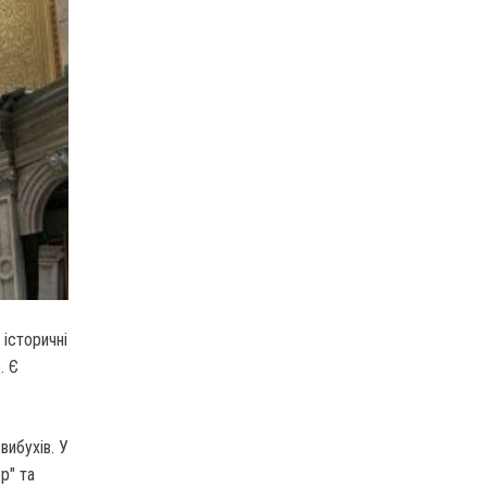
 історичні
. Є
вибухів. У
р" та