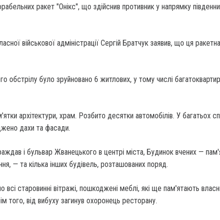
рабельних ракет "Онікс", що здійснив противник у напрямку південн
асної військової адміністрації Сергій Братчук заявив, що ця ракетна
го обстрілу було зруйновано 6 житлових, у тому числі багатокварти
ятки архітектури, храм. Розбито десятки автомобілів. У багатьох с
джено дахи та фасади.
аждав і бульвар Жванецького в центрі міста, Будинок вчених — пам'
ння, — та кілька інших будівель, розташованих поряд.
но всі старовинні вітражі, пошкоджені меблі, які ще пам'ятають власн
рім того, від вибуху загинув охоронець ресторану.