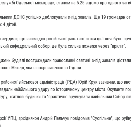
сслужбі Одеської міськради, станом на 5:25 відомо про одного заги
льники ДСНС успішно деблокували з-під завалів. Ще 19 громадян о
 4 дітей.
дтвердили, що внаслідок російської ракетної атаки цієї ночі було зр
кий кафедральний собор, де була сильна пожежа через "приліт".
жень будівлі постраждали православні святині: з-під завалів дістали
Божої Матері, яка є покровителькою Одеси.
районної військової адміністрації (РДА) Юрій Крук зазначив, що вно
завдали найбільшого удару по історичному центру міста. Окупанти по
туру, житлові будинки та "практично зруйнували найбільший Собор пі
рхії УПЦ, архідиякон Андрій Пальчук повідомив "Суспільне", що руйн
.