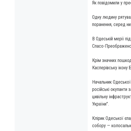
Як повідомили у пре
Одну людину рятува
поранення, серед них
В Одеській мерії пі
Спасо-Преображенсь
Крім значних пошкод
Касперівську ікону 
Начальник Одеської 
російські окупанти 
цивільну інфраструк
України".
Клірик Одеської єпа
собору — колосальні