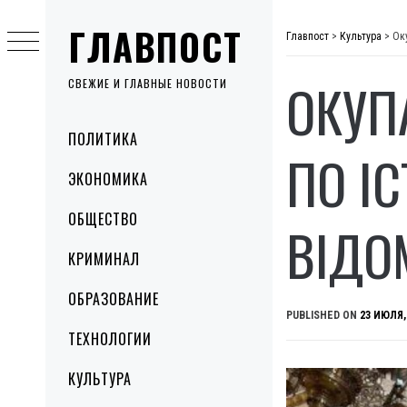
Skip
ГЛАВПОСТ
to
Главпост
>
Культура
>
Ок
content
ОКУП
СВЕЖИЕ И ГЛАВНЫЕ НОВОСТИ
Primary
ПОЛИТИКА
Menu
ПО І
ЭКОНОМИКА
ОБЩЕСТВО
ВІДО
КРИМИНАЛ
ОБРАЗОВАНИЕ
PUBLISHED ON
23 ИЮЛЯ,
ТЕХНОЛОГИИ
КУЛЬТУРА