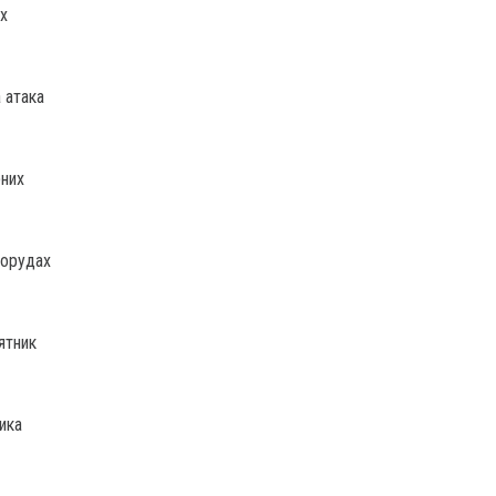
их
 атака
рних
порудах
ятник
ика