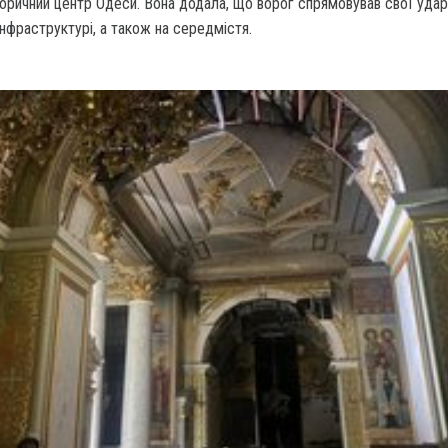
торичний центр Одеси. Вона додала, що ворог спрямовував свої удар
інфраструктурі, а також на середмістя.