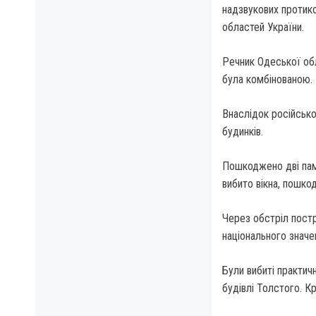
надзвукових протико
областей України.
Речник Одеської обл
була комбінованою.
Внаслідок російсько
будинків.
Пошкоджено дві пам'
вибито вікна, пошко
Через обстріл постр
національного значе
Були вибиті практич
будівлі Толстого. К