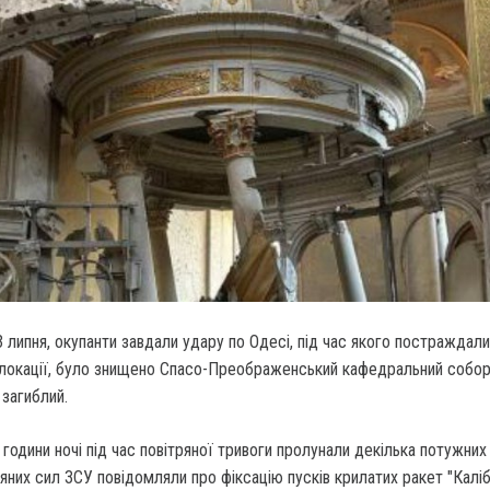
23 липня, окупанти завдали удару по Одесі, під час якого постраждали
і локації, було знищено Спасо-Преображенський кафедральний собор
 загиблий.
години ночі під час повітряної тривоги пролунали декілька потужних 
яних сил ЗСУ повідомляли про фіксацію пусків крилатих ракет "Каліб