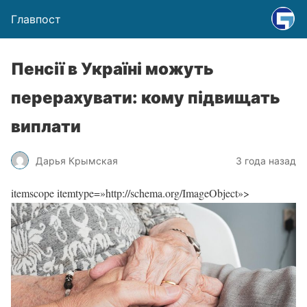
Главпост
Пенсії в Україні можуть
перерахувати: кому підвищать
виплати
Дарья Крымская
3 года назад
itemscope itemtype=»http://schema.org/ImageObject»>