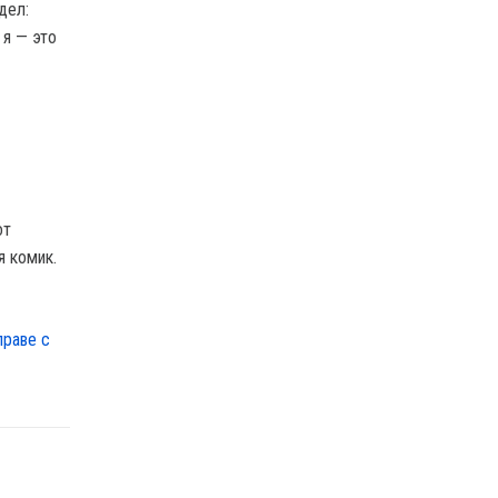
дел:
 я — это
от
я комик.
праве с