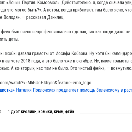
ял: «Ленин. Партия. Комсомол». Действительно, я, когда сначала уви
да это могло быть?». А потом, когда приблизил, там было ясно, что
не Володя», — рассказал Данилец.
о фейк был очень непрофессионально сделан, так как люди даже не
ить даты.
 мы якобы давали грамоты от Иосифа Кобзона. Ну хотя бы календаре
 в августе 2018 года, а это было уже в октябре. Ну, какие грамоты 
рвых. А во-вторых, нас там не было. Это чистый фейк», — возмутилс
e.com/watch?v=MhGUoP4bync&feature=emb_logo
истка» Наталия Поклонская предлагает помощь Зеленскому в рас
О
ДУЭТ КРОЛИКИ
,
КОМИКИ
,
КРЫМ
,
ФЕЙК