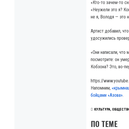
«Кто-то зачем-то сн
«Неужели это я? Ког
не я, Володя — это 
Артист добавил, чт
удосужились провер
«Они написали, что
посмотрите: он умер
Кобзона? Это, во-пе
https://www.youtub
Напомним,
«крымнаш
бойцами «Азова»
.
КУЛЬТУРА
,
ОБЩЕСТВ
ПО ТЕМЕ