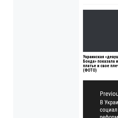
Украинская «деву
Бонда» показала 
платье и свое пле
(ФОТО)
Навигация
по
Previo
записям
В Укра
Previo
социал
post:
реформ