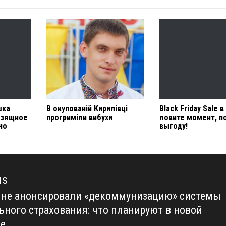
шка
В окупованій Кирилівці
Black Friday Sale в
изящное
прогриміли вибухи
ловите момент, п
чо
выгоду!
us
ине анонсировали «декоммунизацию» системы
us
ьного страхования: что планируют в новой
е