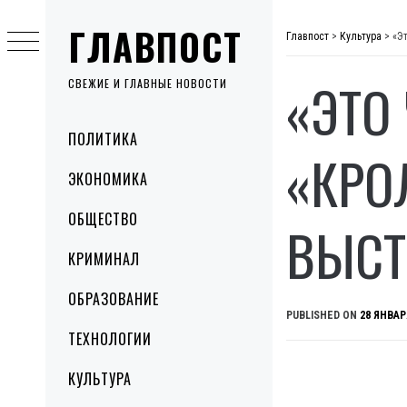
Skip
ГЛАВПОСТ
to
Главпост
>
Культура
>
«Э
content
«ЭТО
СВЕЖИЕ И ГЛАВНЫЕ НОВОСТИ
Primary
ПОЛИТИКА
Menu
«КРО
ЭКОНОМИКА
ОБЩЕСТВО
ВЫСТ
КРИМИНАЛ
ОБРАЗОВАНИЕ
PUBLISHED ON
28 ЯНВАР
ТЕХНОЛОГИИ
КУЛЬТУРА