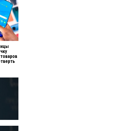
инцы
очку
 товаров
четверть