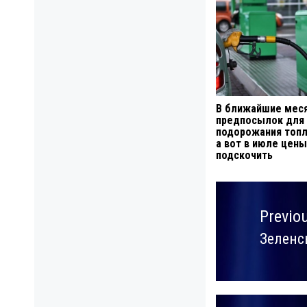
В ближайшие мес
предпосылок для
подорожания топл
а вот в июле цены
подскочить
Навигация
по
Previo
записям
Зеленс
Previo
post: