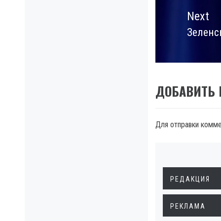
Next
Зеленс
Next
post:
ДОБАВИТЬ
Для отправки комм
РЕДАКЦИЯ
РЕКЛАМА