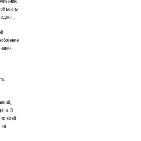
очиванию
 объекты
едает .
ой
снабжение
знания
ть,
нций,
ачи. В
по всей
 на