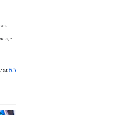
гать
сте», –
алам:
УНН