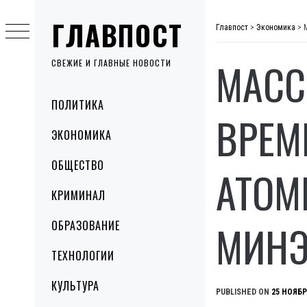
Skip
ГЛАВПОСТ
to
Главпост
>
Экономика
>
content
МАСС
СВЕЖИЕ И ГЛАВНЫЕ НОВОСТИ
Primary
ПОЛИТИКА
Menu
ВРЕМ
ЭКОНОМИКА
ОБЩЕСТВО
АТОМ
КРИМИНАЛ
МИНЭ
ОБРАЗОВАНИЕ
ТЕХНОЛОГИИ
КУЛЬТУРА
PUBLISHED ON
25 НОЯБР