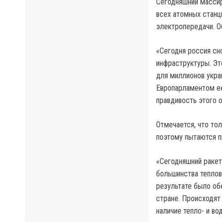
Сегодняшний массир
всех атомных станц
электропередачи. О
«Сегодня россия сн
инфраструктуры. Эт
для миллионов укра
Европарламентом е
правдивость этого 
Отмечается, что то
поэтому пытаются п
«Сегодняшний ракет
большинства теплов
результате было об
стране. Происходят
наличие тепло- и во