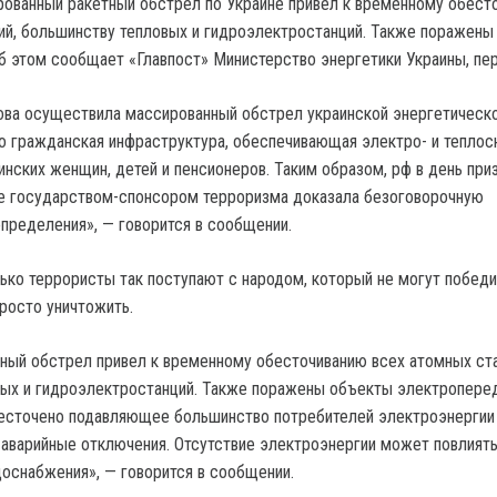
ованный ракетный обстрел по Украине привел к временному обест
ий, большинству тепловых и гидроэлектростанций. Также поражены
б этом сообщает «Главпост» Министерство энергетики Украины, пер
ова осуществила массированный обстрел украинской энергетическ
о гражданская инфраструктура, обеспечивающая электро- и тепло
инских женщин, детей и пенсионеров. Таким образом, рф в день при
е государством-спонсором терроризма доказала безоговорочную
определения», — говорится в сообщении.
лько террористы так поступают с народом, который не могут победи
росто уничтожить.
ный обстрел привел к временному обесточиванию всех атомных ста
ых и гидроэлектростанций. Также поражены объекты электроперед
есточено подавляющее большинство потребителей электроэнергии 
 аварийные отключения. Отсутствие электроэнергии может повлиять
доснабжения», — говорится в сообщении.