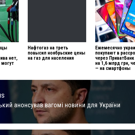
яцы
Нафтогаз на треть
Ежемесячно укра
повысил ноябрьские цены
покупают в расср
ива нет,
на газ для населения
через ПриватБанк
 могут
на 1,6 млрд грн, 
— на смартфоны
us
ький анонсував вагомі новини для України
us