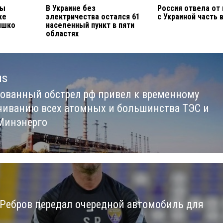
ны
В Украине без
Россия отвела от
ке
электричества остался 61
с Украиной часть 
яшко
населенный пункт в пяти
областях
us
ованный обстрел рф привел к временному
us
чиванию всех атомных и большинства ТЭС и
Минэнерго
 Ребров передал очередной автомобиль для