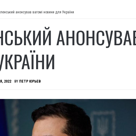
ленський анонсував вагомі новини для України
НСЬКИЙ АНОНСУВА
УКРАЇНИ
Я, 2022
BY
ПЕТР ЮРЬЕВ