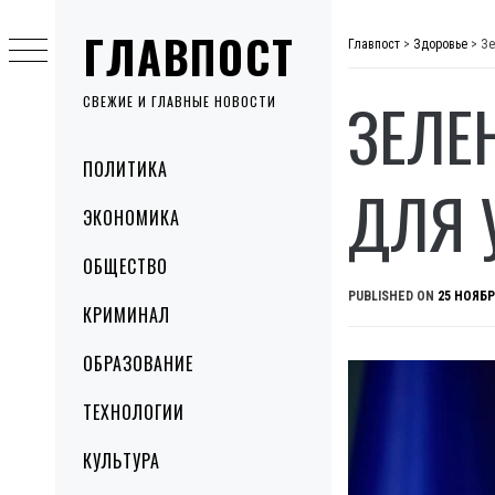
Skip
ГЛАВПОСТ
to
Главпост
>
Здоровье
>
Зе
content
ЗЕЛЕ
СВЕЖИЕ И ГЛАВНЫЕ НОВОСТИ
Primary
ПОЛИТИКА
Menu
ДЛЯ 
ЭКОНОМИКА
ОБЩЕСТВО
PUBLISHED ON
25 НОЯБР
КРИМИНАЛ
ОБРАЗОВАНИЕ
ТЕХНОЛОГИИ
КУЛЬТУРА