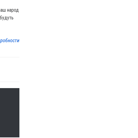
 наш народ
 будуть
робности