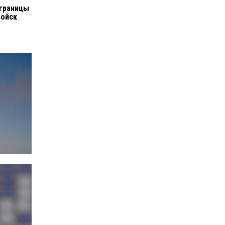
 границы
войск