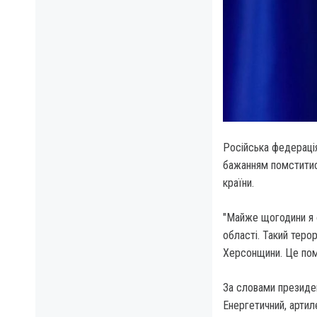
Російська федерація
бажанням помститис
країни.
"Майже щогодини я 
області. Такий теро
Херсонщини. Це помс
За словами президен
Енергетичний, артил