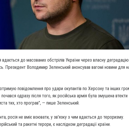
 вдається до масованих обстрілів України через власну деградацію
ь. Президент Володимир Зеленський анонсував вагомі новини для н
отримую повідомлення про удари окупантів по Херсону та інших гр
р почався одразу після того, як російська армія була змушена втекти 
та тих, хто програв", — пише Зеленський.
та, росія не вміє воювати, у зв'язку з чим вдається до тероризму.
ерійський та ракетні терори, є наслідком деградації країни.