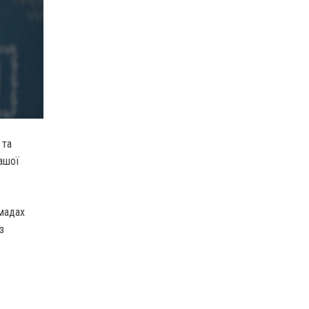
 та
ашої
омадах
з