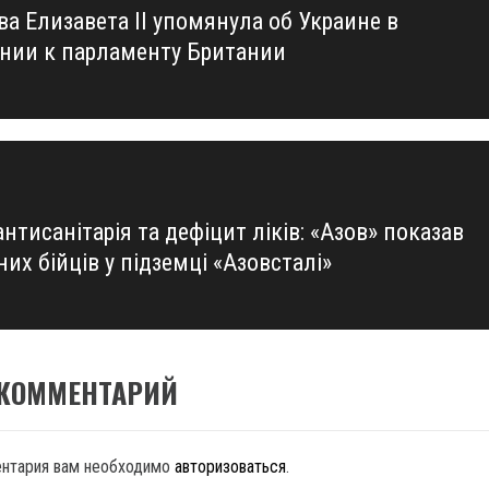
ва Елизавета ІІ упомянула об Украине в
us
нии к парламенту Британии
нтисанітарія та дефіцит ліків: «Азов» показав
их бійців у підземці «Азовсталі»
 КОММЕНТАРИЙ
ентария вам необходимо
авторизоваться
.