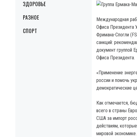
ЗДОРОВЬЕ
РАЗНОЕ
Международная рабо
Офиса Президента 
СПОРТ
Фримана-Спогли (FS
санкций: рекоменда
документ группой Е
Офиса Президента.
«Применение энерге
россии и помочь ук
демократические це
Как отмечается, бю
всего в страны Евр
США за импорт росс
действиям, которые
мировой экономике.