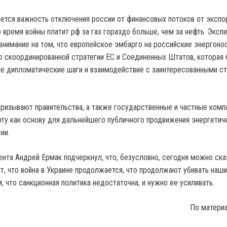
ется важность отключения россии от финансовых потоков от экспор
 время войны платит рф за газ гораздо больше, чем за нефть. Эксп
 внимание на том, что европейское эмбарго на российские энергоно
 скоординированной стратегии ЕС и Соединенных Штатов, которая 
е дипломатические шаги и взаимодействие с заинтересованными с
ризывают правительства, а также государственные и частные комп
ту как основу для дальнейшего публичного продвижения энергетич
ии.
ента Андрей Ермак подчеркнул, что, безусловно, сегодня можно ска
кт, что война в Украине продолжается, что продолжают убивать наш
м, что санкционная политика недостаточна, и нужно ее усиливать.
По матери