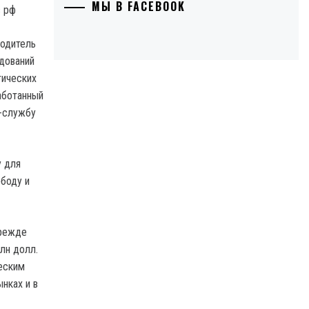
МЫ В FACEBOOK
водитель
дований
тических
аботанный
с-службу
у для
боду и
прежде
лн долл.
еским
нках и в