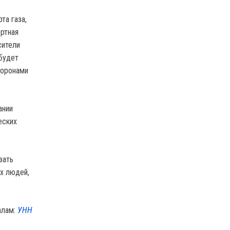
та газа,
ертная
сители
будет
торонами
ании
еских
зать
их людей,
алам:
УНН