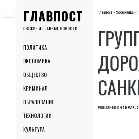
Skip
ГЛАВПОСТ
to
Главпост
>
Экономика
>
content
ГРУП
СВЕЖИЕ И ГЛАВНЫЕ НОВОСТИ
Primary
ПОЛИТИКА
Menu
ДОРО
ЭКОНОМИКА
ОБЩЕСТВО
САНК
КРИМИНАЛ
ОБРАЗОВАНИЕ
PUBLISHED ON
10 МАЯ, 2
ТЕХНОЛОГИИ
КУЛЬТУРА