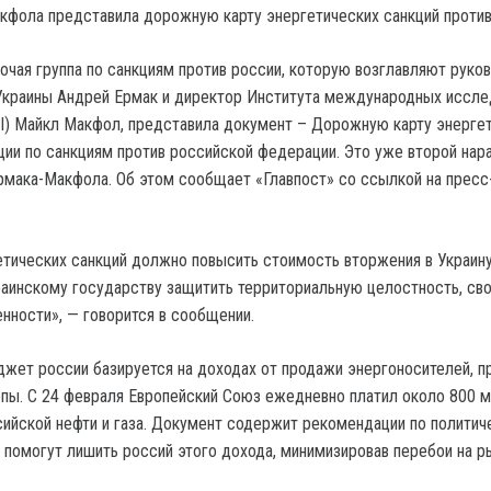
чая группа по санкциям против россии, которую возглавляют руко
Украины Андрей Ермак и директор Института международных иссле
I) Майкл Макфол, представила документ – Дорожную карту энерге
ции по санкциям против российской федерации. Это уже второй нар
рмака-Макфола. Об этом сообщает «Главпост» со ссылкой на прес
тических санкций должно повысить стоимость вторжения в Украин
раинскому государству защитить территориальную целостность, сво
нности», — говорится в сообщении.
джет россии базируется на доходах от продажи энергоносителей, 
опы. С 24 февраля Европейский Союз ежедневно платил около 800 м
ийской нефти и газа. Документ содержит рекомендации по политич
 помогут лишить россий этого дохода, минимизировав перебои на ры