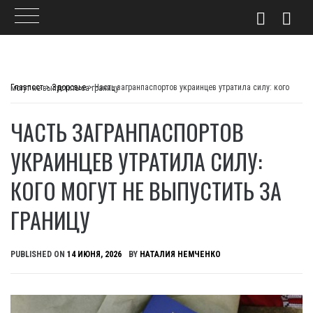
Skip
to
Главпост
>
Здоровье
>
Часть загранпаспортов украинцев утратила силу: кого могут не выпустить за границу
content
ЧАСТЬ ЗАГРАНПАСПОРТОВ
УКРАИНЦЕВ УТРАТИЛА СИЛУ:
КОГО МОГУТ НЕ ВЫПУСТИТЬ ЗА
ГРАНИЦУ
PUBLISHED ON
14 ИЮНЯ, 2026
BY
НАТАЛИЯ НЕМЧЕНКО