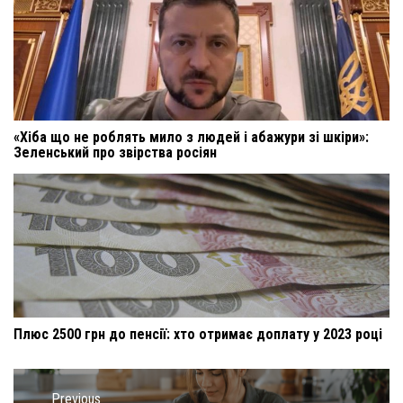
«Хіба що не роблять мило з людей і абажури зі шкіри»:
Зеленський про звірства росіян
Плюс 2500 грн до пенсії: хто отримає доплату у 2023 році
Навигация
по
Previous