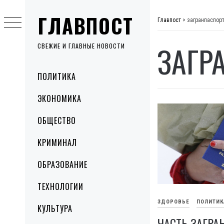
Skip
ГЛАВПОСТ
to
Главпост
>
загранпаспор
content
ЗАГР
СВЕЖИЕ И ГЛАВНЫЕ НОВОСТИ
Primary
ПОЛИТИКА
Menu
ЭКОНОМИКА
ОБЩЕСТВО
КРИМИНАЛ
ОБРАЗОВАНИЕ
ТЕХНОЛОГИИ
ЗДОРОВЬЕ
ПОЛИТИК
КУЛЬТУРА
ЧАСТЬ ЗАГРА