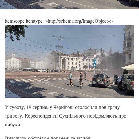
itemscope itemtype=»http://schema.org/ImageObject»>
У суботу, 19 серпня, у Чернігові оголосили повітряну
тривогу. Кореспонденти Суспільного повідомляють про
вибухи.
Внаслідок обстрілу є поранені та загиблі.