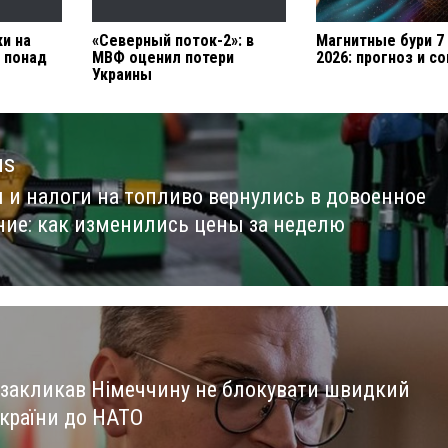
ки на
«Северный поток-2»: в
Магнитные бури 7
и понад
МВФ оценил потери
2026: прогноз и с
Украины
us
 и налоги на топливо вернулись в довоенное
us
ние: как изменились цены за неделю
 закликав Німеччину не блокувати швидкий
України до НАТО