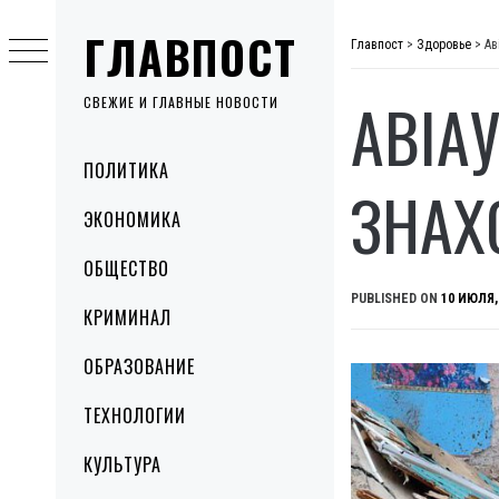
Skip
ГЛАВПОСТ
to
Главпост
>
Здоровье
>
Ав
content
АВІА
СВЕЖИЕ И ГЛАВНЫЕ НОВОСТИ
Primary
ПОЛИТИКА
Menu
ЗНАХ
ЭКОНОМИКА
ОБЩЕСТВО
PUBLISHED ON
10 ИЮЛЯ,
КРИМИНАЛ
ОБРАЗОВАНИЕ
ТЕХНОЛОГИИ
КУЛЬТУРА