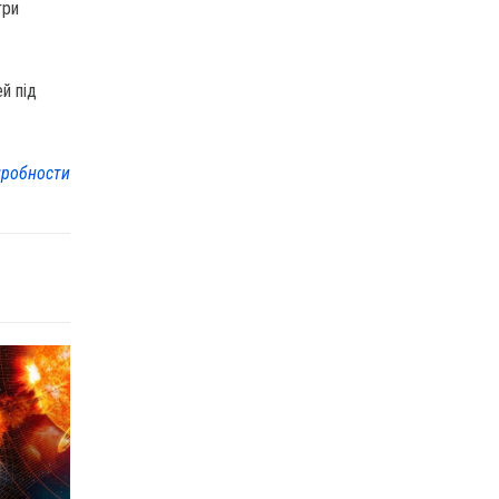
три
й під
робности