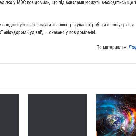
неділка у МВС повідомили, що під завалами можуть знаходитись ще 
ки продовжують проводити аварійно-рятувальні роботи з пошуку люде
ї авіаударом будівлі", — сказано у повідомленні.
По материалам:
Под