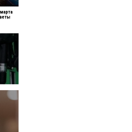
 марта
оветы