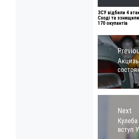
ЗСУ відбили 4 ата
Сході та ззнищил
170 окупантів
Навигация
по
Previo
записям
Акцизы
Previo
состоя
post:
Next
Кулеба
Next
вступ 
post: