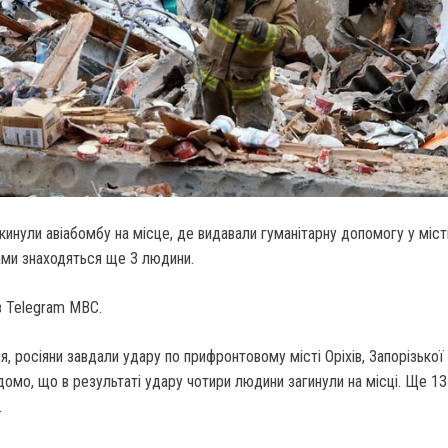
скинули авіабомбу на місце, де видавали гуманітарну допомогу у місті
ами знаходяться ще 3 людини.
в Telegram МВС.
я, росіяни завдали удару по прифронтовому місті Оріхів, Запорізької 
омо, що в результаті удару чотири людини загинули на місці. Ще 13
.