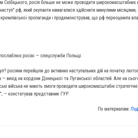
ми Скібіцького, росія більше не може проводити широкомасштабних н
 наступ" рф, який окупанти намагалися здійснити минулими місяцями,
кремлівської пропаганди і продемонстрував, що рф переоцінила вла
и послаблює росію — спецслужби Польщі
уп? росіяни перейшли до активних наступальних дій на початку люто
 — вихід на кордони Донецької та Луганської областей. Але на сьог
ські війська не мають змоги проводити широкомасштабні стратегічні
ї", — констатував представник ГУР.
По материалам:
Под