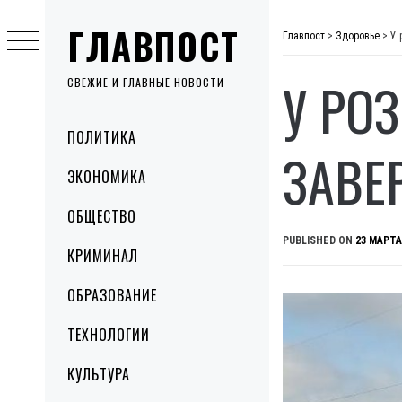
Skip
ГЛАВПОСТ
to
Главпост
>
Здоровье
>
У 
content
У РО
СВЕЖИЕ И ГЛАВНЫЕ НОВОСТИ
Primary
ПОЛИТИКА
Menu
ЗАВЕ
ЭКОНОМИКА
ОБЩЕСТВО
PUBLISHED ON
23 МАРТА
КРИМИНАЛ
ОБРАЗОВАНИЕ
ТЕХНОЛОГИИ
КУЛЬТУРА