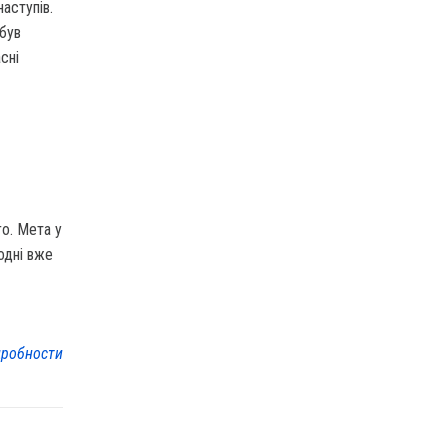
аступів.
 був
сні
го. Мета у
одні вже
робности