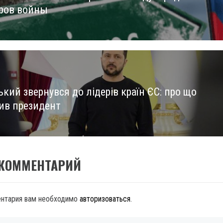
ров войны
кий звернувся до лідерів країн ЄС: про що
ив президент
 КОММЕНТАРИЙ
ентария вам необходимо
авторизоваться
.