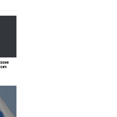
 зоне
ысяч