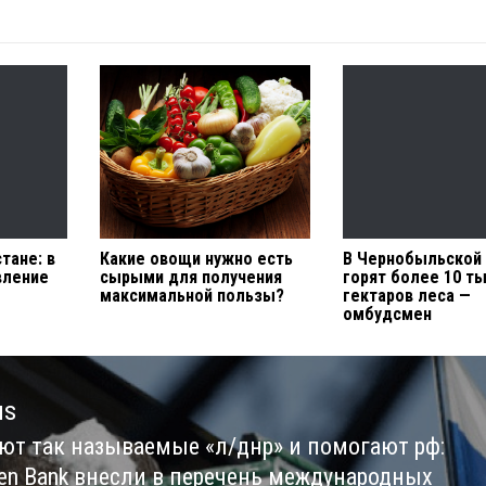
тане: в
Какие овощи нужно есть
В Чернобыльской
вление
сырыми для получения
горят более 10 т
максимальной пользы?
гектаров леса —
омбудсмен
us
ют так называемые «л/днр» и помогают рф:
us
isen Bank внесли в перечень международных