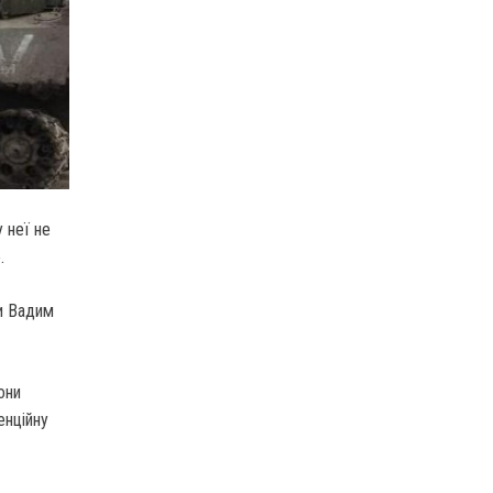
 неї не
.
ни Вадим
они
енційну