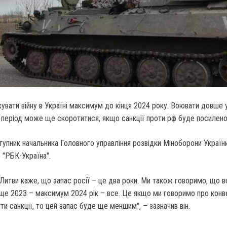
вати війну в Україні максимум до кінця 2024 року. Воювати довше у
період може ще скоротитися, якщо санкції проти рф буде посилено
тупник начальника Головного управління розвідки Міноборони Украї
ю "РБК-Україна".
 Литви каже, що запас росії – це два роки. Ми також говоримо, що в
 ще 2023 – максимум 2024 рік – все. Це якщо ми говоримо про конв
ти санкції, то цей запас буде ще меншим", – зазначив він.