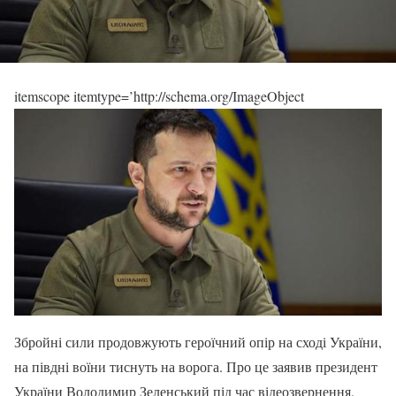
itemscope itemtype=’http://schema.org/ImageObject
Збройні сили продовжують героїчний опір на сході України,
на півдні воїни тиснуть на ворога. Про це заявив президент
України Володимир Зеленський під час відеозвернення.