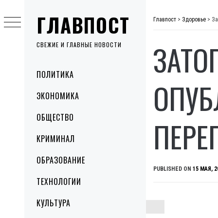
Skip
ГЛАВПОСТ
to
Главпост
>
Здоровье
>
За
content
ЗАТО
СВЕЖИЕ И ГЛАВНЫЕ НОВОСТИ
Primary
ПОЛИТИКА
Menu
ОПУБ
ЭКОНОМИКА
ОБЩЕСТВО
ПЕРЕ
КРИМИНАЛ
ОБРАЗОВАНИЕ
PUBLISHED ON
15 МАЯ, 2
ТЕХНОЛОГИИ
КУЛЬТУРА