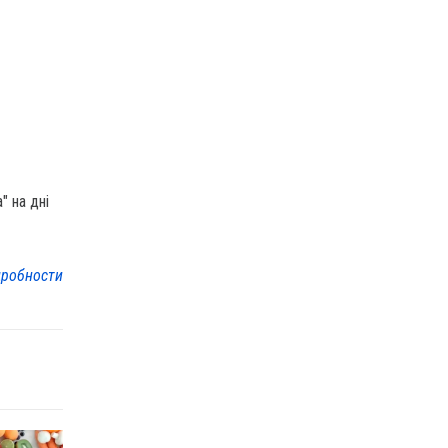
" на дні
робности