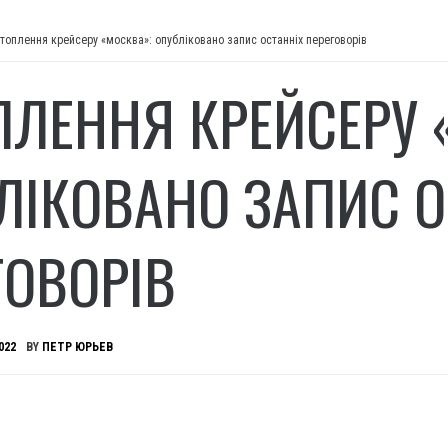
топлення крейсеру «москва»: опубліковано запис останніх переговорів
ПЛЕННЯ КРЕЙСЕРУ 
ЛІКОВАНО ЗАПИС О
ГОВОРІВ
022
BY
ПЕТР ЮРЬЕВ