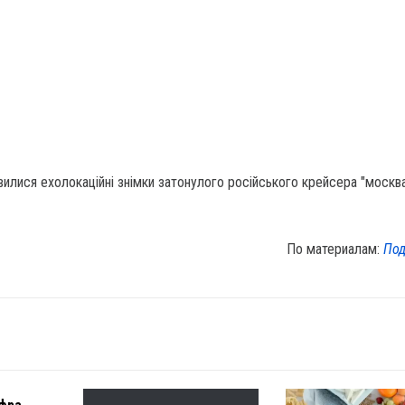
вилися ехолокаційні знімки затонулого російського крейсера "москва
По материалам:
Под