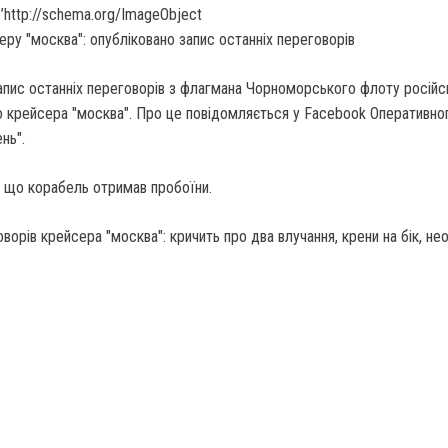
’http://schema.org/ImageObject
апис останніх переговорів з флагмана Чорноморського флоту російс
о крейсера "москва". Про це повідомляється у Facebook Оперативно
нь".
, що корабель отримав пробоїни.
ворів крейсера "москва": кричить про два влучання, крени на бік, не