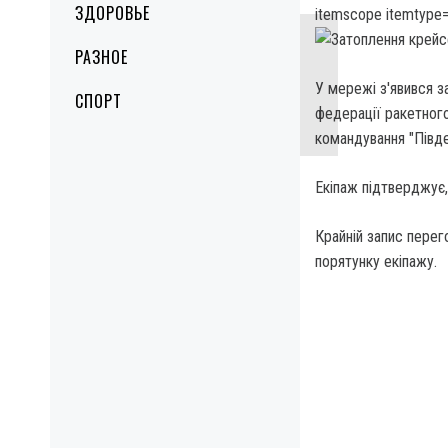
ЗДОРОВЬЕ
itemscope itemtype=
РАЗНОЕ
У мережі з'явився з
СПОРТ
федерації ракетног
командування "Півде
Екіпаж підтверджує
Крайній запис перего
порятунку екіпажу.