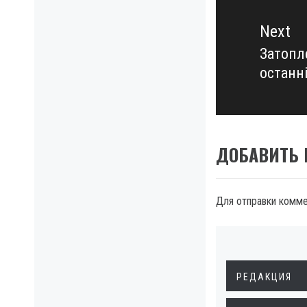
Next
Затопл
Next
останні
post:
ДОБАВИТЬ
Для отправки комм
РЕДАКЦИЯ