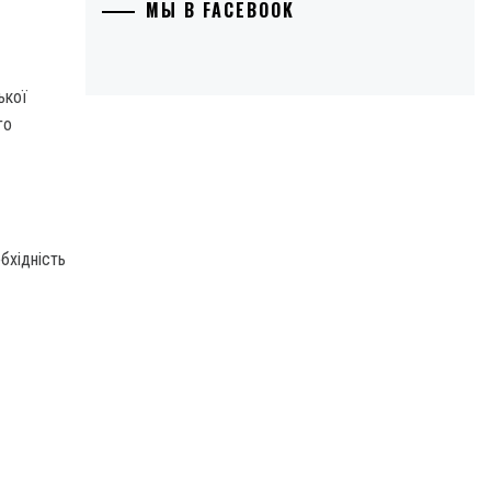
МЫ В FACEBOOK
ької
го
обхідність