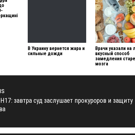
ифра
до
D-
еркащині
В Украину вернется жара и
Врачи указали на 
сильные дожди
вкусный способ
замедления стар
мозга
us
Н17: завтра суд заслушает прокуроров и защиту
us
ва