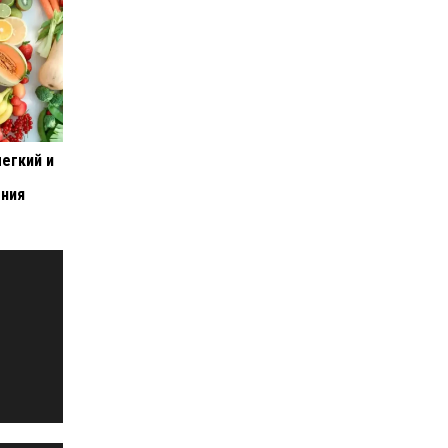
легкий и
ения