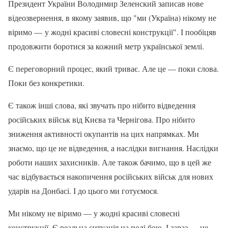
Президент України Володимир Зеленский записав нове
відеозвернення, в якому заявив, що "ми (Україна) нікому не
віримо — у жодні красиві словесні конструкції". І пообіцяв
продовжити боротися за кожний метр української землі.
Є переговорний процес, який триває. Але це — поки слова.
Поки без конкретики.
Є також інші слова, які звучать про нібито відведення
російських військ від Києва та Чернігова. Про нібито
зниження активності окупантів на цих напрямках. Ми
знаємо, що це не відведення, а наслідки вигнання. Наслідки
роботи наших захисників. Але також бачимо, що в цей же
час відбувається накопичення російських військ для нових
ударів на Донбасі. І до цього ми готуємося.
Ми нікому не віримо — у жодні красиві словесні
конструкції. Є реальна ситуація на полі бою. І зараз — це