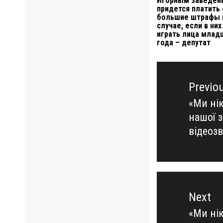
Игорным заведен
придется платить
большие штрафы 
случае, если в них
играть лица млад
года – депутат
Навигация
по
Previo
записям
«Ми нік
Previo
нашої 
post:
відеоз
Next
«Ми нік
Next