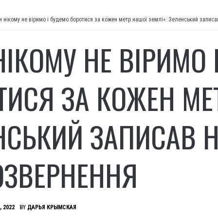
и нікому не віримо і будемо боротися за кожен метр нашої землі»: Зеленський записа
НІКОМУ НЕ ВІРИМО 
ТИСЯ ЗА КОЖЕН МЕТ
НСЬКИЙ ЗАПИСАВ 
ОЗВЕРНЕННЯ
, 2022
BY
ДАРЬЯ КРЫМСКАЯ