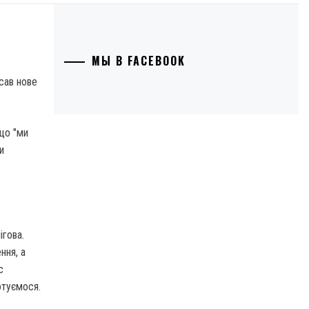
МЫ В FACEBOOK
що "ми
и
ігова.
ння, а
с
отуємося.