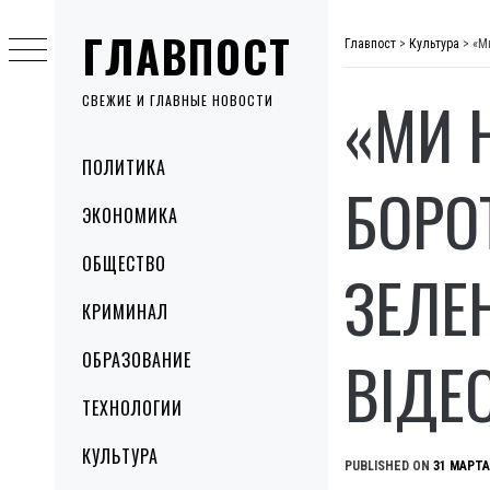
Skip
ГЛАВПОСТ
to
Главпост
>
Культура
>
«М
content
«МИ 
СВЕЖИЕ И ГЛАВНЫЕ НОВОСТИ
Primary
ПОЛИТИКА
Menu
БОРО
ЭКОНОМИКА
ОБЩЕСТВО
ЗЕЛЕ
КРИМИНАЛ
ВІДЕ
ОБРАЗОВАНИЕ
ТЕХНОЛОГИИ
КУЛЬТУРА
PUBLISHED ON
31 МАРТА