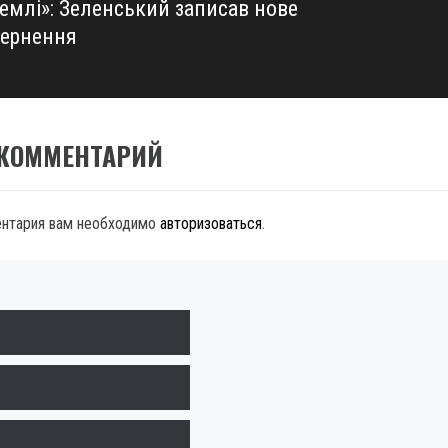
землі»: Зеленський записав нове
вернення
 КОММЕНТАРИЙ
ентария вам необходимо
авторизоваться
.