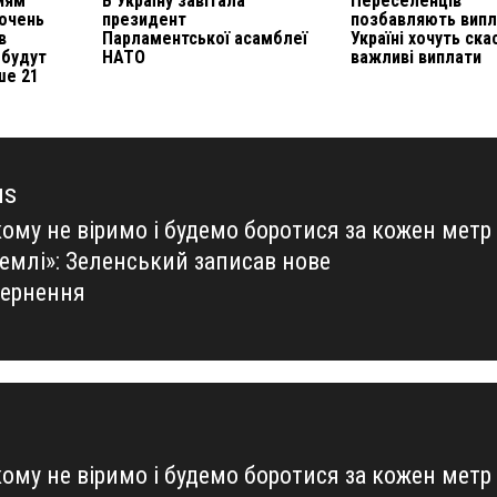
иям
В Україну завітала
Переселенців
 очень
президент
позбавляють випл
в
Парламентської асамблеї
Україні хочуть ска
 будут
НАТО
важливі виплати
ше 21
us
ому не віримо і будемо боротися за кожен метр
us
землі»: Зеленський записав нове
вернення
ому не віримо і будемо боротися за кожен метр