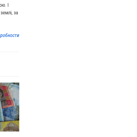
ою. І
землі, за
робности