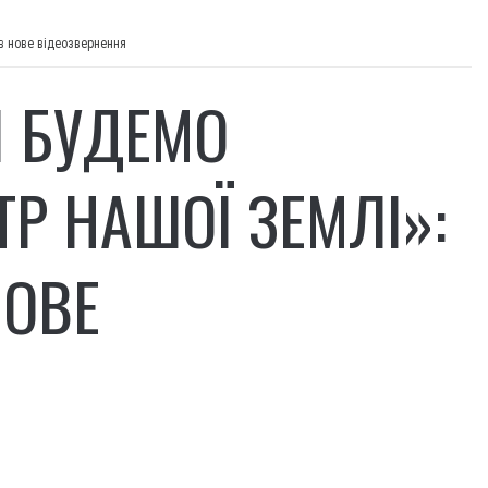
в нове відеозвернення
І БУДЕМО
Р НАШОЇ ЗЕМЛІ»:
НОВЕ