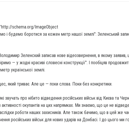
’http://schema.org/ImageObject
олодимир Зеленский записав нове відеозвернення, в якому заявив, 
віримо — у жодні красиві словесні конструкції". І пообіцяв продовжит
метр української землі.
ес, який триває. Але це — поки слова. Поки без конкретики.
які звучать про нібито відведення російських військ від Києва та Черн
 активності окупантів на цих напрямках. Ми знаємо, що це не відведе
Наслідки роботи наших захисників. Але також бачимо, що в цей же ча
чення російських військ для нових ударів на Донбасі. І до цього ми г