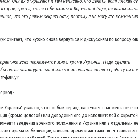
мом. Они их открывают и там написано, что делать, если плохая св
второе, третье, когда собираемся в Верховной Раде, на каком месте
енное, что это режим секретности, поэтому я не могу это комменти
ук считает, что нужно снова вернуться к дискуссиям по вопросу он
я практика всех парламентов мира, кроме Украины. Надо сделать
обы орган законодательной власти не прекращал свою работу ни в 
Стефанчук.
период?
не Украины" указано, что особый период наступает с момента объяв
ции (кроме целевой) или доведения его до исполнителей о скрытой
момента введения военного положения в Украине или в отдельных е
ывает время мобилизации, военное время и частично восстановител