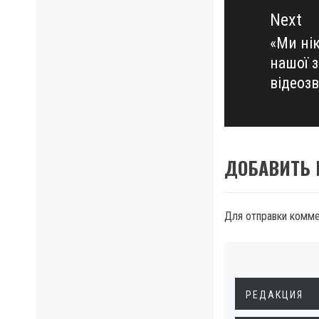
Next
«Ми нік
Next
нашої 
post:
відеоз
ДОБАВИТЬ
Для отправки комм
РЕДАКЦИЯ