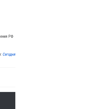
жения РФ
м:
Сегодня