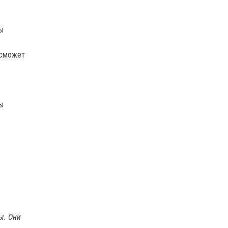
 сможет
ы. Они