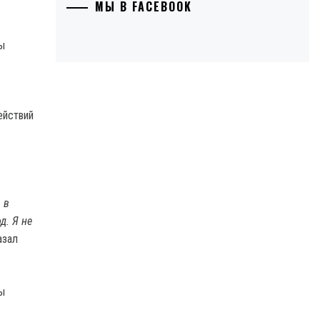
МЫ В FACEBOOK
ействий
 в
д. Я не
азал