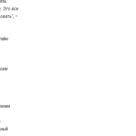
язь:
. Это все
ровать"
, –
лайн-
коем
ления
е
ьный