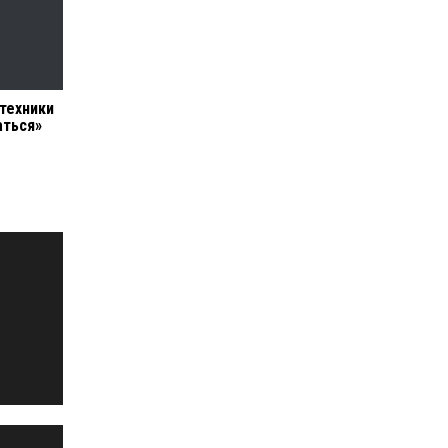
техники
аться»