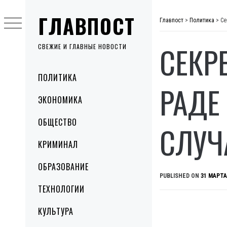
Skip
ГЛАВПОСТ
to
Главпост
>
Политика
>
Се
content
СЕКР
СВЕЖИЕ И ГЛАВНЫЕ НОВОСТИ
Primary
ПОЛИТИКА
Menu
РАДЕ
ЭКОНОМИКА
ОБЩЕСТВО
СЛУЧ
КРИМИНАЛ
ОБРАЗОВАНИЕ
PUBLISHED ON
31 МАРТА
ТЕХНОЛОГИИ
КУЛЬТУРА