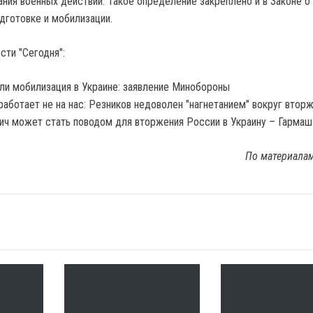
ания военных действий. Такое определение закреплено и в Законе о
дготовке и мобилизации.
сти "Сегодня":
ли мобилизация в Украине: заявление Минобороны
работает не на нас: Резников недоволен "нагнетанием" вокруг втор
ич может стать поводом для вторжения России в Украину – Гармаш
По материала