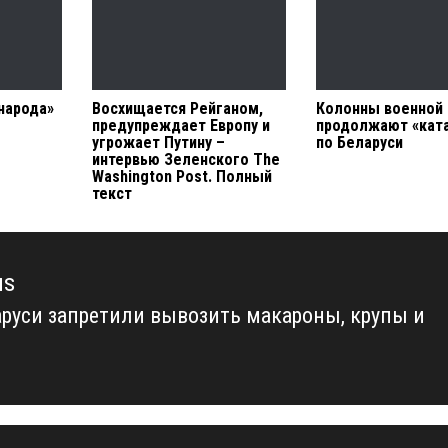
народа»
Восхищается Рейганом,
Колонны военной 
предупреждает Европу и
продолжают «кат
угрожает Путину –
по Беларуси
интервью Зеленского The
Washington Post. Полный
текст
us
аруси запретили вывозить макароны, крупы и
us