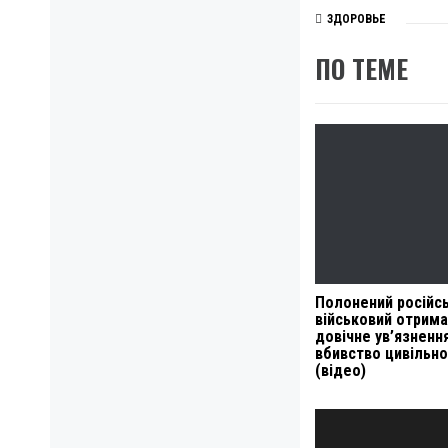
ЗДОРОВЬЕ
ПО ТЕМЕ
Полонений російс
військовий отрим
довічне ув’язненн
вбивство цивільн
(відео)
Навигация
по