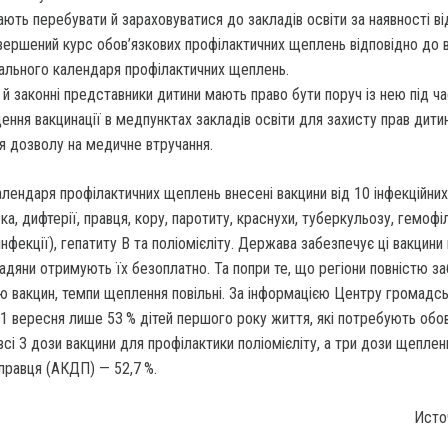
ають перебувати й зараховуватися до закладів освіти за наявності в
вершений курс обов’язкових профілактичних щеплень відповідно до в
ального календаря профілактичних щеплень.
 й законні представники дитини мають право бути поруч із нею під ч
ення вакцинації в медпунктах закладів освіти для захисту прав дити
я дозволу на медичне втручання.
лендаря профілактичних щеплень внесені вакцини від 10 інфекційних
а, дифтерії, правця, кору, паротиту, краснухи, туберкульозу, гемофі
-інфекції), гепатиту В та поліомієліту. Держава забезпечує ці вакцин
дяни отримують їх безоплатно. Та попри те, що регіони повністю за
ю вакцин, темпи щеплення повільні. За інформацією Центру громадс
 1 вересня лише 53 % дітей першого року життя, які потребують обо
сі 3 дози вакцини для профілактики поліомієліту, а три дози щеплен
 правця (АКДП) — 52,7 %.
Исто