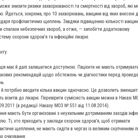
оже знизити ризики захворюваності та смертності від хвороб, які 
ю. Йдеться, зокрема, про 10 захворювань, вакцини від яких внесені 
ндаря профілактичних щеплень. Завдяки підвищенню кількості вакци
и спалахи небезпечних хвороб, а отже, — запобігти додатковому
тему охорони здоров’я та інфекційні лікарні.
нту:
ація має й далі залишатися доступною. Пацієнти не мають отримуват
кових рекомендацій щодо обстежень чи діагностики перед провед
ь.
й потрібно вводити кілька вакцин одночасно. Це дозволить зменшит
сть візитів до лікарні. Перевірити сумісність вакцин можна в Наказі 
.09.2011 (в редакції Наказу МОЗ № 551 від 11.08.2014).
ня мають бути організовані з неухильним дотриманням заходів інфе
лю. Ті, хто приходить у заклади охорони здоров’я, щоб отримати
актичні щеплення, не мають сидіти в чергах із великим скупченням 
ах очікування.