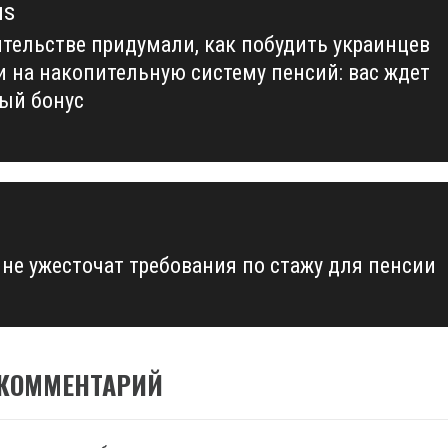
us
ительстве придумали, как побудить украинцев
us
и на накопительную систему пенсий: вас ждет
ый бонус
ине ужесточат требования по стажу для пенсии
 КОММЕНТАРИЙ