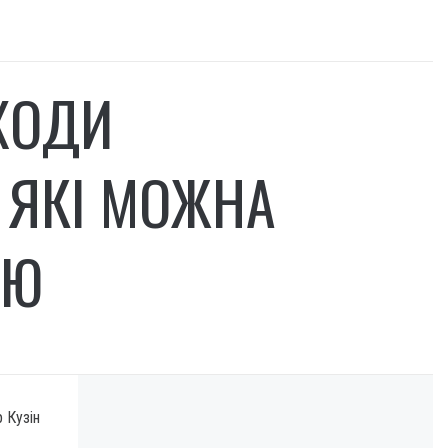
АХОДИ
 ЯКІ МОЖНА
ЄЮ
 Кузін