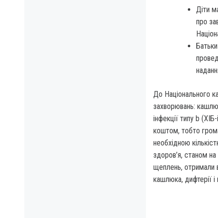
Діти м
про за
Націон
Батьки
провед
наданн
До Національного ка
захворювань: кашлюк
інфекції типу b (ХІБ
коштом, тобто грома
необхідною кількіст
здоров’я, станом на
щеплень, отримали в
кашлюка, дифтерії і