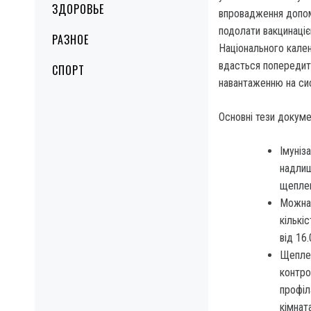
ЗДОРОВЬЕ
впровадження допом
подолати вакцинаціє
РАЗНОЕ
Національного кале
вдасться попередит
СПОРТ
навантаженню на сис
Основні тези докуме
Імуніз
надлиш
щеплен
Можна 
кількі
від 16
Щеплен
контро
профіл
кімнат