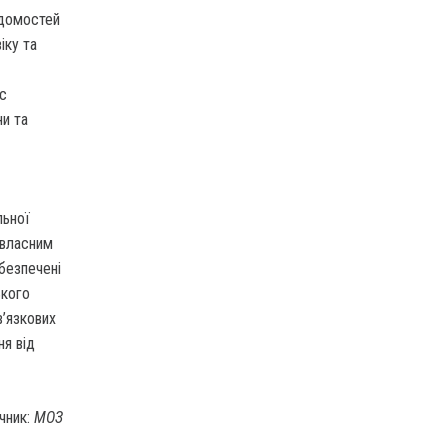
ідомостей
іку та
ас
ни та
льної
и власним
безпечені
ького
в’язкових
ня від
чник:
МОЗ