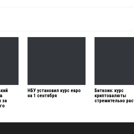
ький
НБУ установил курс евро
Биткоин: курс
ав
на 1 сентября
криптовалюты
я за
стремительно рас
ого