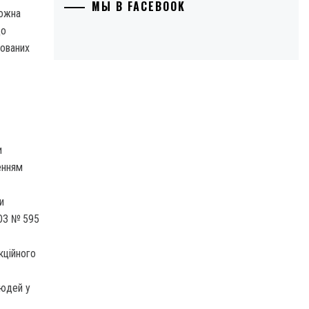
МЫ В FACEBOOK
можна
до
нованих
и
енням
и
МОЗ № 595
кційного
людей у