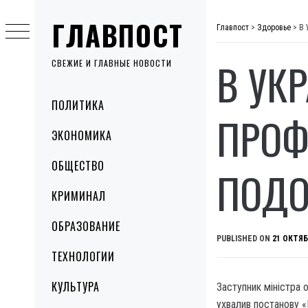
Skip
ГЛАВПОСТ
to
Главпост
>
Здоровье
>
В 
content
В УК
СВЕЖИЕ И ГЛАВНЫЕ НОВОСТИ
Primary
ПОЛИТИКА
Menu
ПРОФ
ЭКОНОМИКА
ОБЩЕСТВО
ПОДО
КРИМИНАЛ
ОБРАЗОВАНИЕ
PUBLISHED ON
21 ОКТЯБ
ТЕХНОЛОГИИ
КУЛЬТУРА
Заступник міністра 
ухвалив постанову «