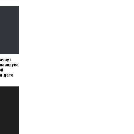
ачнут
онавируса
ой
а дата