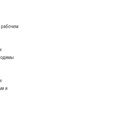
 рабочем
и
бходимы
и
ми и