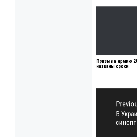
Призыв в армию 2
названы сроки
Навигация
по
Previo
записям
В Укра
Previo
синопт
post: