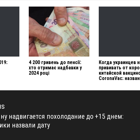
019:
4 200 гривень до пенсії:
Когда украинцев н
хто отримає надбавки у
прививать от кор
2024 році
китайской вакцин
CoronaVac: назван
us
ину надвигается похолодание до +15 днем:
us
ики назвали дату