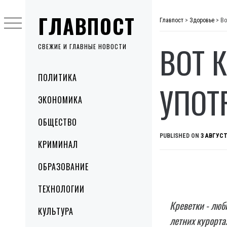
Skip
ГЛАВПОСТ
to
Главпост
>
Здоровье
>
Во
content
ВОТ 
СВЕЖИЕ И ГЛАВНЫЕ НОВОСТИ
Primary
ПОЛИТИКА
Menu
УПОТ
ЭКОНОМИКА
ОБЩЕСТВО
PUBLISHED ON
3 АВГУСТ
КРИМИНАЛ
ОБРАЗОВАНИЕ
ТЕХНОЛОГИИ
Креветки - люб
КУЛЬТУРА
летних курорта