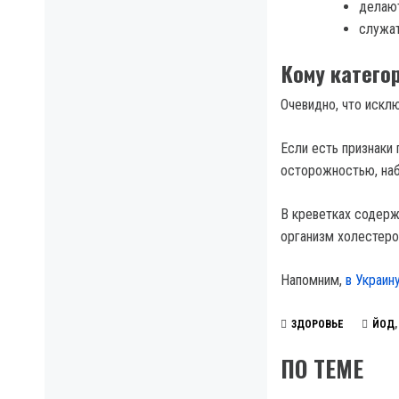
делают
служат
Кому катего
Очевидно, что исклю
Если есть признаки
осторожностью, наб
В креветках содерж
организм холестеро
Напомним,
в Украин
ЗДОРОВЬЕ
ЙОД
ПО ТЕМЕ