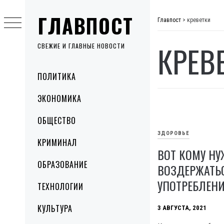
Skip
ГЛАВПОСТ
to
Главпост
>
креветки
content
КРЕВ
СВЕЖИЕ И ГЛАВНЫЕ НОВОСТИ
Primary
ПОЛИТИКА
Menu
ЭКОНОМИКА
ОБЩЕСТВО
ЗДОРОВЬЕ
КРИМИНАЛ
ВОТ КОМУ Н
ОБРАЗОВАНИЕ
ВОЗДЕРЖАТЬ
УПОТРЕБЛЕНИ
ТЕХНОЛОГИИ
КУЛЬТУРА
3 АВГУСТА, 2021