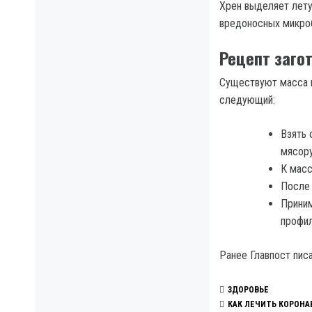
Хрен выделяет лету
вредоносных микро
Рецепт загот
Существуют масса в
следующий:
Взять 
мясору
К масс
После 
Приним
профил
Ранее Главпост пис
ЗДОРОВЬЕ
КАК ЛЕЧИТЬ КОРОНА