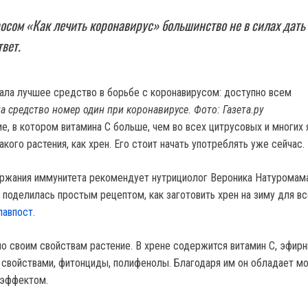
осом «Как лечить коронавирус» большинство не в силах дать
вет.
а средство номер один при коронавирусе. Фото: Газета.ру
е, в котором витамина С больше, чем во всех цитрусовых и многих 
акого растения, как хрен. Его стоит начать употреблять уже сейчас.
ржания иммунитета рекомендует нутрициолог Вероника Натуромама
 поделилась простым рецептом, как заготовить хрен на зиму для вс
лавпост.
по своим свойствам растение. В хрене содержится витамин С, эфир
 свойствами, фитонциды, полифенолы. Благодаря им он обладает 
 эффектом.