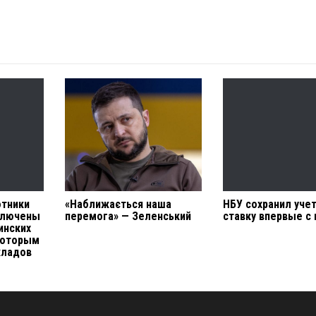
отники
«Наближається наша
НБУ сохранил уче
ключены
перемога» — Зеленський
ставку впервые с
инских
которым
кладов