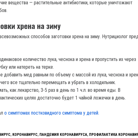
чие вещества — растительные антибиотики, которые уничтожают
бов.
овки хрена на зиму
севозможных способов заготовки хрена на зиму. Нутрициолог пре
одинаковое количество лука, чеснока и хрена и пропустить их через
бку или натереть на терке.
е добавить мед равным по объему с массой из лука, чеснока и хре
чего все тщательно перемещать и убрать в холодильник.
ать, как лекарство, 3-5 раз в день по 1 ч.л. во время еды. В
актических целях достаточно будет 1 чайной ложечки в день.
ал
о симптомах постковидного симптома у детей.
ВИРУС
,
КОРОНАВИРУС
,
ПАНДЕМИЯ КОРОНАВИРУСА
,
ПРОФИЛАКТИКА КОРОНАВИ