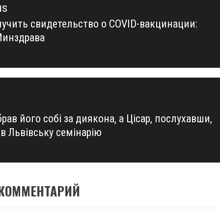
us
лучить свидетельство о COVID-вакцинации:
us
Минздрава
рав його собі за диякона, а Цісар, послухавши,
в Львівську семінарію
 КОММЕНТАРИЙ