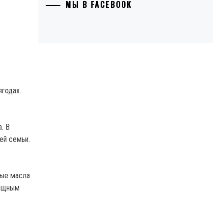
МЫ В FACEBOOK
ягодах.
. В
ей семьи.
ные масла
мощным