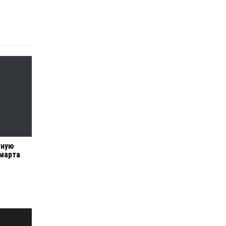
тную
 марта