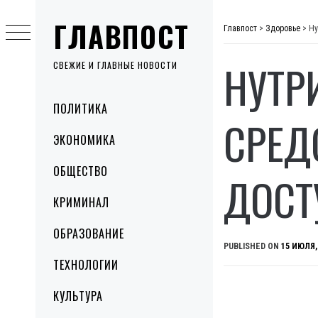
Skip
ГЛАВПОСТ
to
Главпост
>
Здоровье
>
Ну
content
НУТР
СВЕЖИЕ И ГЛАВНЫЕ НОВОСТИ
Primary
ПОЛИТИКА
Menu
СРЕД
ЭКОНОМИКА
ОБЩЕСТВО
ДОСТ
КРИМИНАЛ
ОБРАЗОВАНИЕ
PUBLISHED ON
15 ИЮЛЯ,
ТЕХНОЛОГИИ
КУЛЬТУРА