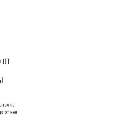
 ОТ
Ы
пытал на
да от нее