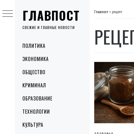
Skip
ГЛАВПОСТ
to
Главпост
>
рецепт
content
РЕЦЕ
СВЕЖИЕ И ГЛАВНЫЕ НОВОСТИ
Primary
ПОЛИТИКА
Menu
ЭКОНОМИКА
ОБЩЕСТВО
КРИМИНАЛ
ОБРАЗОВАНИЕ
ТЕХНОЛОГИИ
КУЛЬТУРА
ЗДОРОВЬЕ