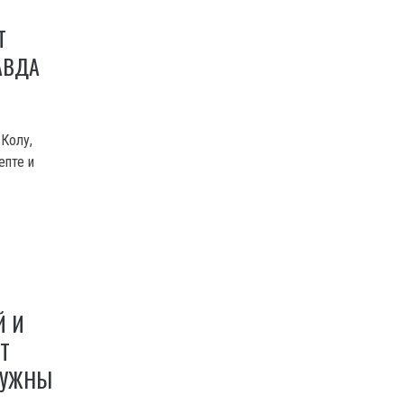
Т
АВДА
-Колу,
епте и
Й И
Т
НУЖНЫ