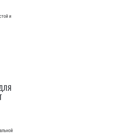
стой и
 ДЛЯ
Т
альной