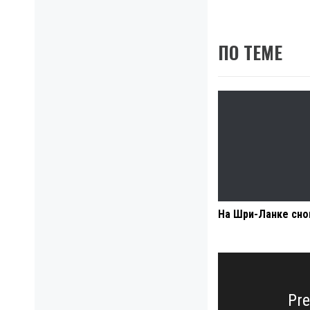
ПО ТЕМЕ
На Шри-Ланке сно
Навигация
по
записям
Pre