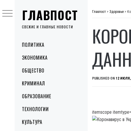
Skip
ГЛАВПОСТ
to
Главпост
>
Здоровье
>
Ко
content
КОРО
СВЕЖИЕ И ГЛАВНЫЕ НОВОСТИ
Primary
ПОЛИТИКА
Menu
ДАНН
ЭКОНОМИКА
ОБЩЕСТВО
PUBLISHED ON
12 ИЮЛЯ,
КРИМИНАЛ
ОБРАЗОВАНИЕ
ТЕХНОЛОГИИ
itemscope itemtype=
КУЛЬТУРА