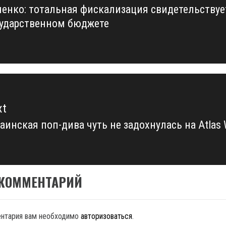
енко: тотальная фискализация свидетельствуе
vious
сударственном бюджете
t:
xt
аинская поп-дива чуть не задохнулась на Atlas
xt
t:
 КОММЕНТАРИЙ
ентария вам необходимо
авторизоваться
.