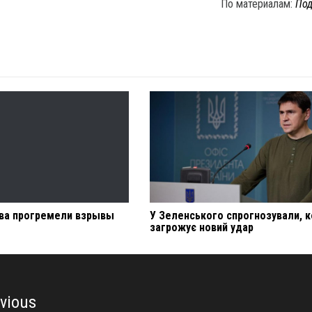
По материалам:
Под
ва прогремели взрывы
У Зеленського спрогнозували, к
загрожує новий удар
vious