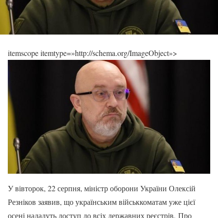
itemscope itemtype=»http://schema.org/ImageObject»>
У вівторок, 22 серпня, міністр оборони України Олексій
Резніков заявив, що українським військкоматам уже цієї
осені нададуть доступ до всіх державних реєстрів. Про