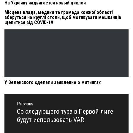
На Украину надвигается новый циклон
Місцева влада, медики та громада кожної області
зберуться на круглі столи, щоб мотивувати мешканців
щепитися від COVID-19
У Зеленского сделали заявление о митингах
Навигация
по
Previous
записям
Со следующего тура в Первой лиге
Previous
post:
будут использовать VAR