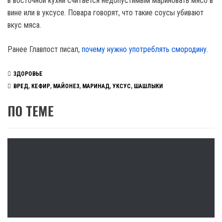
в восточной кухни считается недопустимым мариновать мясо в
вине или в уксусе. Повара говорят, что такие соусы убивают
вкус мяса.
Ранее Главпост писал,
почему нужно употреблять смородину.
ЗДОРОВЬЕ
ВРЕД
,
КЕФИР
,
МАЙОНЕЗ
,
МАРИНАД
,
УКСУС
,
ШАШЛЫКИ
ПО ТЕМЕ