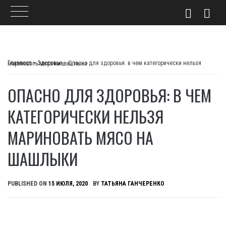
Skip
to
Главпост
>
Здоровье
>
Опасно для здоровья: в чем категорически нельзя мариновать мясо на шашлыки
content
ОПАСНО ДЛЯ ЗДОРОВЬЯ: В ЧЕМ
КАТЕГОРИЧЕСКИ НЕЛЬЗЯ
МАРИНОВАТЬ МЯСО НА
ШАШЛЫКИ
PUBLISHED ON
15 ИЮЛЯ, 2020
BY
ТАТЬЯНА ГАНЧЕРЕНКО