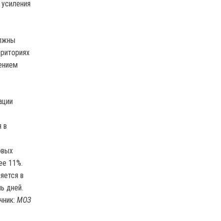
 усиления
олжны
рриториях
ением
ации
 в
овых
ее 11%.
яется в
ь дней.
чник:
МОЗ