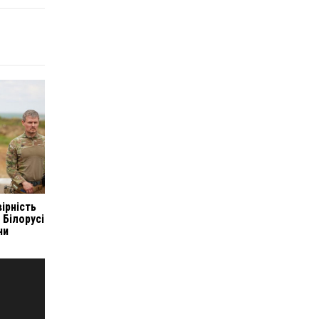
ірність
 Білорусі
ни