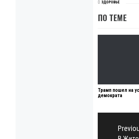
ЗДОРОВЬЕ
ПО ТЕМЕ
Трамп пошел на у
демократа
Навигация
по
Previo
записям
В Жито