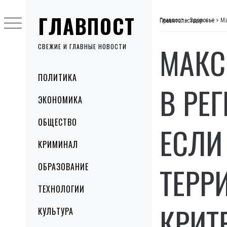
Skip
ГЛАВПОСТ
to
Главпост
>
Здоровье
>
Максим Степанов: Усиление карантина в регионах вводит местные власти, если три дня подряд ситуация на территории не соответствует критериям, определенным Правительством
content
МАКС
СВЕЖИЕ И ГЛАВНЫЕ НОВОСТИ
Primary
ПОЛИТИКА
Menu
В РЕ
ЭКОНОМИКА
ОБЩЕСТВО
ЕСЛИ
КРИМИНАЛ
ТЕРР
ОБРАЗОВАНИЕ
ТЕХНОЛОГИИ
КРИТ
КУЛЬТУРА