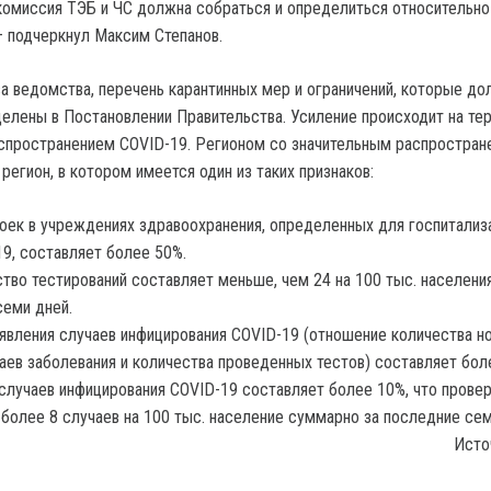
комиссия ТЭБ и ЧС должна собраться и определиться относительно
— подчеркнул Максим Степанов.
ва ведомства, перечень карантинных мер и ограничений, которые д
елены в Постановлении Правительства. Усиление происходит на те
спространением COVID-19. Регионом со значительным распростран
регион, в котором имеется один из таких признаков:
оек в учреждениях здравоохранения, определенных для госпитализ
19, составляет более 50%.
тво тестирований составляет меньше, чем 24 на 100 тыс. населения
семи дней.
вления случаев инфицирования COVID-19 (отношение количества н
аев заболевания и количества проведенных тестов) составляет бол
случаев инфицирования COVID-19 составляет более 10%, что провер
 более 8 случаев на 100 тыс. население суммарно за последние сем
Исто