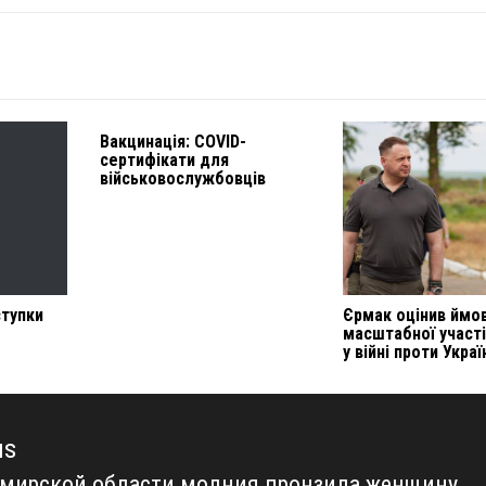
Вакцинація: СOVID-
сертифікати для
військовослужбовців
ступки
Єрмак оцінив ймов
масштабної участі
у війні проти Украї
us
мирской области молния пронзила женщину,