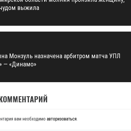
us
 чудом выжила
ина Монзуль назначена арбитром матча УПЛ
» — «Динамо»
 КОММЕНТАРИЙ
ентария вам необходимо
авторизоваться
.