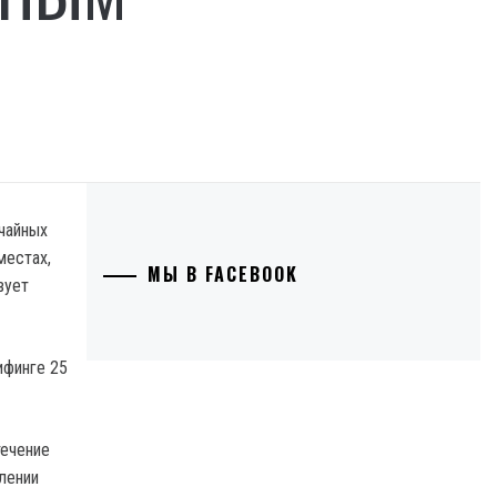
чайных
местах,
МЫ В FACEBOOK
вует
ифинге 25
течение
лении