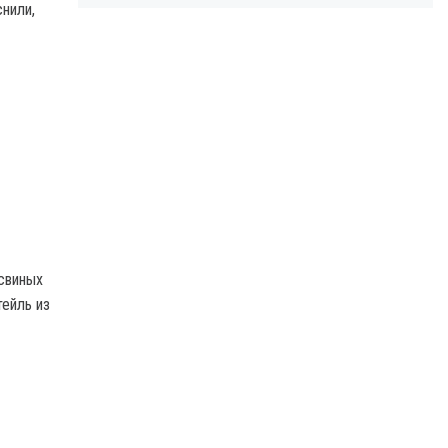
нили,
 свиных
тейль из