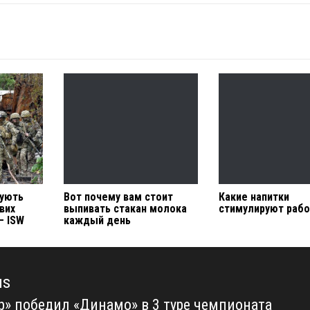
жують
Вот почему вам стоит
Какие напитки
вих
выпивать стакан молока
стимулируют рабо
— ISW
каждый день
us
р» победил «Динамо» в 3 туре чемпионата
us