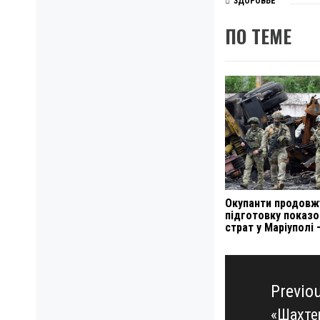
ЗДОРОВЬЕ
ПО ТЕМЕ
Окупанти продов
підготовку показо
страт у Маріуполі 
Навигация
по
Previo
записям
«Шахте
Previo