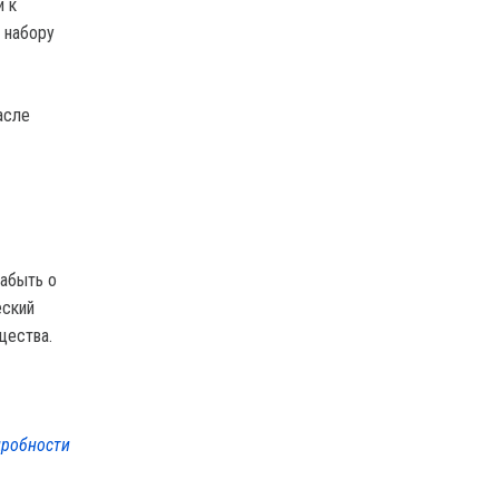
и к
 набору
асле
забыть о
еский
щества.
робности