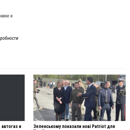
раине и
робности
 автогаз и
Зеленському показали нові Patriot для