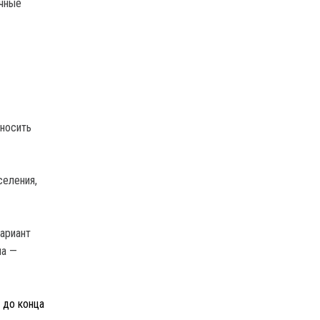
ичные
 носить
селения,
вариант
на —
 до конца