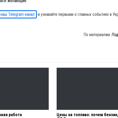
я все желающие
.
 наш Telegram-канал
и узнавайте первыми о главных событиях в Ук
По материалам:
Под
нная работа
Цены на топливо: почем бензин,