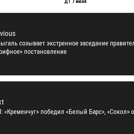
ДТ 7 июня
vious
галь созывает экстренное заседание правител
vious
рифное» постановление
t:
xt
: «Кременчуг» победил «Белый Барс», «Сокол»
xt
t: