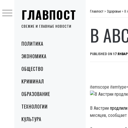
Skip
ГЛАВПОСТ
to
Главпост
>
Здоровье
>
В 
content
В АВ
СВЕЖИЕ И ГЛАВНЫЕ НОВОСТИ
Primary
ПОЛИТИКА
Menu
PUBLISHED ON
17 ЯНВАР
ЭКОНОМИКА
ОБЩЕСТВО
КРИМИНАЛ
itemscope itemtype=
ОБРАЗОВАНИЕ
ТЕХНОЛОГИИ
В Австрии
продлили
месяцев, сообщает
КУЛЬТУРА