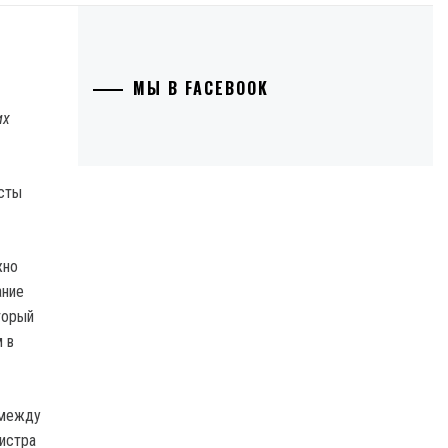
МЫ В FACEBOOK
их
сты
жно
ание
торый
 в
 между
нистра