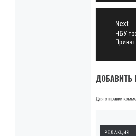
Next
НБУ тр
Next
Приват
post:
ДОБАВИТЬ
Для отправки комм
РЕДАКЦИЯ