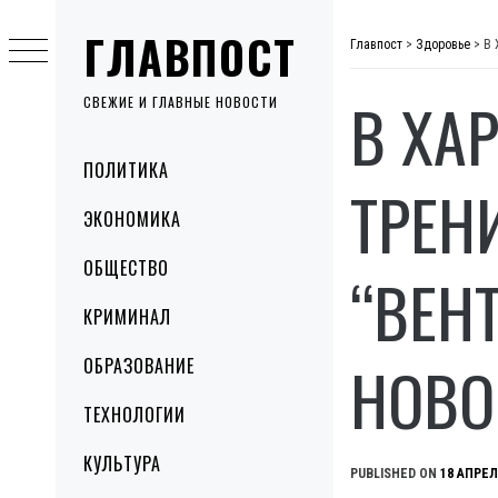
Skip
ГЛАВПОСТ
to
Главпост
>
Здоровье
>
В 
content
В ХА
СВЕЖИЕ И ГЛАВНЫЕ НОВОСТИ
Primary
ПОЛИТИКА
Menu
ТРЕН
ЭКОНОМИКА
ОБЩЕСТВО
“ВЕН
КРИМИНАЛ
НОВО
ОБРАЗОВАНИЕ
ТЕХНОЛОГИИ
КУЛЬТУРА
PUBLISHED ON
18 АПРЕЛ