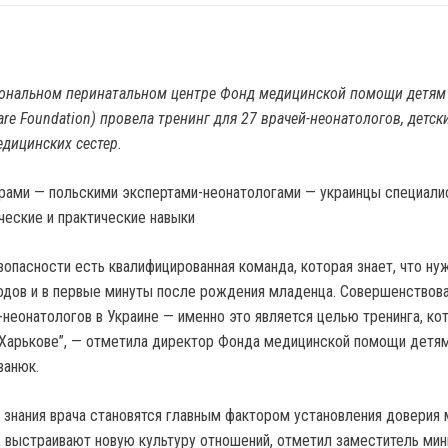
иональном перинатальном центре Фонд медицинской помощи детям
 Care Foundation) провела тренинг для 27 врачей-неонатологов, детск
едицинских сестер.
рами — польскими экспертами-неонатологами — украинцы специали
ческие и практические навыки
опасности есть квалифицированная команда, которая знает, что ну
одов и в первые минуты после рождения младенца. Совершенствов
-неонатологов в Украине — именно это является целью тренинга, ко
 Харькове”, — отметила директор Фонда медицинской помощи детям
ванюк.
 знания врача становятся главным фактором установления доверия
, выстраивают новую культуру отношений, отметил заместитель ми