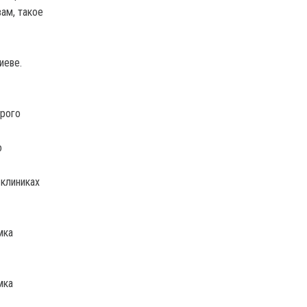
ам, такое
иеве.
орого
о
 клиниках