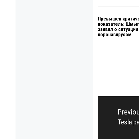
Превышен критич
показатель: Шмы
заявил о ситуации
коронавирусом
Навигация
по
Previo
записям
Tesla 
Previo
post: