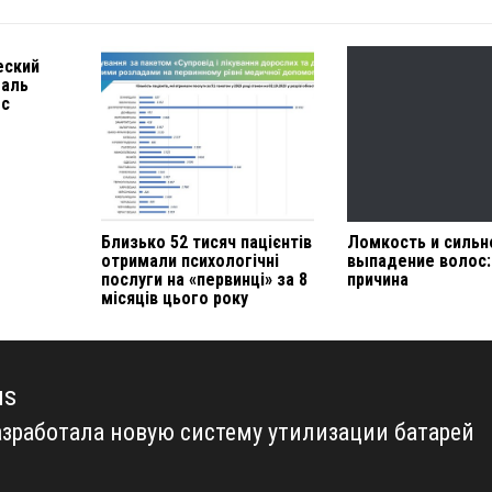
еский
галь
 с
Близько 52 тисяч пацієнтів
Ломкость и сильн
отримали психологічні
выпадение волос:
послуги на «первинці» за 8
причина
місяців цього року
us
разработала новую систему утилизации батарей
us