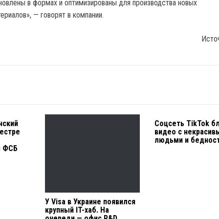
ановлены в формах и оптимизированы для производства новых
ериалов», — говорят в компании.
Исто
нский
Соцсеть TikTok б
еестре
видео с некрасив
людьми и беднос
c ФСБ
У Visa в Украине появился
крупный IT-хаб. На
очереди — офис R&D