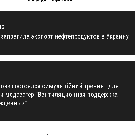
us
 запретила экспорт нефтепродуктов в Украину
us
кове состоялся симуляційний тренинг для
 и медсестер “Вентиляционная поддержка
жденных”