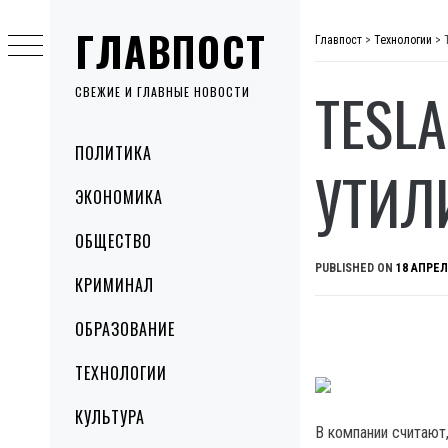
Skip
ГЛАВПОСТ
to
Главпост
>
Технологии
>
content
TESL
СВЕЖИЕ И ГЛАВНЫЕ НОВОСТИ
Primary
ПОЛИТИКА
Menu
УТИЛ
ЭКОНОМИКА
ОБЩЕСТВО
PUBLISHED ON
18 АПРЕЛ
КРИМИНАЛ
ОБРАЗОВАНИЕ
ТЕХНОЛОГИИ
КУЛЬТУРА
В компании считают,