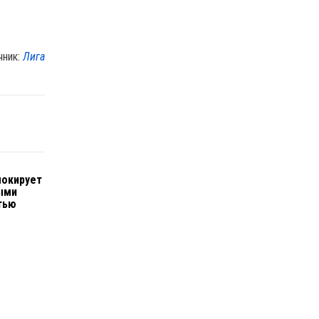
чник:
Лига
локирует
ыми
тью