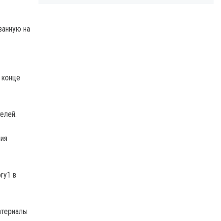
ванную на
 конце
елей.
ния
ry1 в
атериалы