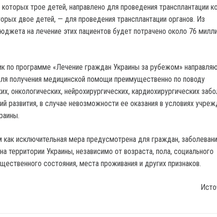
и которых трое детей, направлено для проведения трансплантации к
торых двое детей, — для проведения трансплантации органов. Из
юджета на лечение этих пациентов будет потрачено около 76 милл
ик по программе «Лечение граждан Украины за рубежом» направля
для получения медицинской помощи преимущественно по поводу
их, онкологических, нейрохирургических, кардиохирургических забо
й развития, в случае невозможности ее оказания в условиях учреж
раины.
 как исключительная мера предусмотрена для граждан, заболеван
на территории Украины, независимо от возраста, пола, социального
щественного состояния, места проживания и других признаков.
Исто