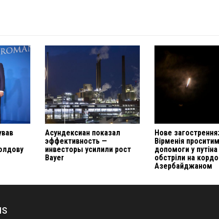
ував
Асундексиан показал
Нове загострення
эффективность —
Вірменія просити
олдову
инвесторы усилили рост
допомоги у путіна
Bayer
обстріли на кордо
Азербайджаном
us