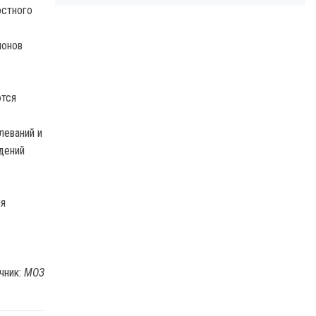
остного
ионов
ются
леваний и
дений
ия
чник:
МОЗ