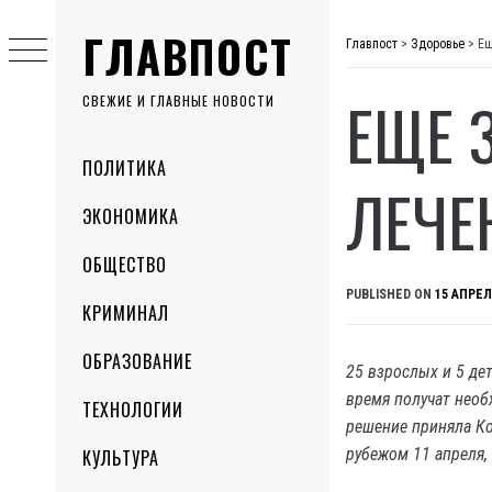
Skip
ГЛАВПОСТ
to
Главпост
>
Здоровье
>
Ещ
content
ЕЩЕ 
СВЕЖИЕ И ГЛАВНЫЕ НОВОСТИ
Primary
ПОЛИТИКА
Menu
ЛЕЧЕ
ЭКОНОМИКА
ОБЩЕСТВО
PUBLISHED ON
15 АПРЕЛ
КРИМИНАЛ
ОБРАЗОВАНИЕ
25 взрослых и 5 де
время получат необ
ТЕХНОЛОГИИ
решение приняла К
рубежом 11 апреля, 
КУЛЬТУРА