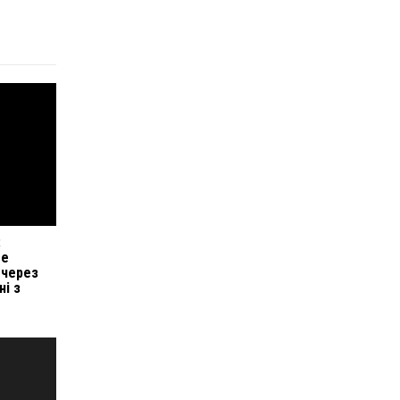
:
ме
 через
ні з