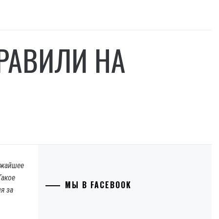
РАВИЛИ НА
ижайшее
Такое
МЫ В FACEBOOK
я за