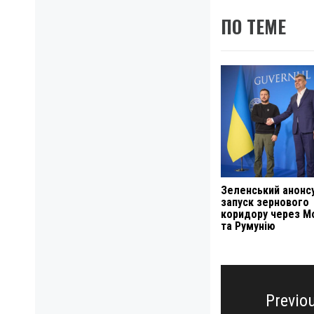
ПО ТЕМЕ
Зеленський анонс
запуск зернового
коридору через М
та Румунію
Навигация
по
Previo
записям