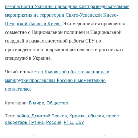
безопасности Украины проводила контрразведывательные
мероприятия на территории Свято-Успенской Киево-
Печерской Лавры в Киеве.
Эти мероприятия проводятся
совместно с Национальной полицией и Национальной
гвардией в рамках системной работы СБУ по
противодействию подрывной деятельности российских
спецслужб в Украине.
Читайте также:
во Львовской области женщина в
маршрутке прославляла Россию и моментально
поплатилась.
Категории:
В мире
,
Общество
Теги:
война
,
Дмитрий Песков
,
Кремль
,
обыски
,
пресс-
секретарь Путина
,
Россия
,
РПЦ
,
СБУ