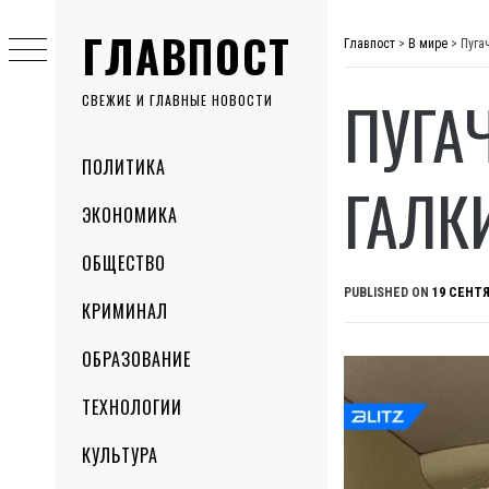
Skip
ГЛАВПОСТ
to
Главпост
>
В мире
>
Пуга
content
ПУГА
СВЕЖИЕ И ГЛАВНЫЕ НОВОСТИ
Primary
ПОЛИТИКА
Menu
ГАЛК
ЭКОНОМИКА
ОБЩЕСТВО
PUBLISHED ON
19 СЕНТЯ
КРИМИНАЛ
ОБРАЗОВАНИЕ
ТЕХНОЛОГИИ
КУЛЬТУРА