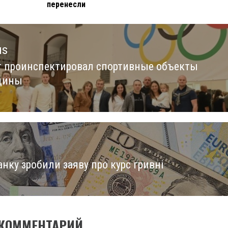
перенесли
us
т проинспектировал спортивные объекты
us
щины
нку зробили заяву про курс гривні
 КОММЕНТАРИЙ