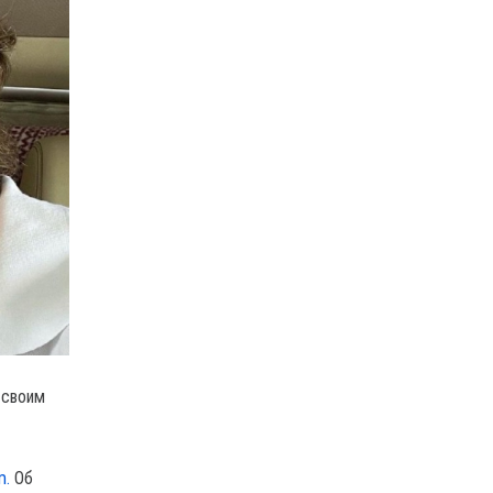
 своим
m.
Об