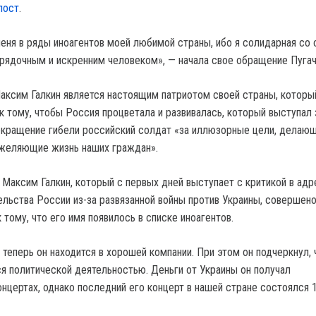
пост
.
еня в ряды иноагентов моей любимой страны, ибо я солидарная со
рядочным и искренним человеком», — начала свое обращение Пугач
Максим Галкин является настоящим патриотом своей страны, которы
к тому, чтобы Россия процветала и развивалась, который выступал 
екращение гибели российский солдат «за иллюзорные цели, делаю
яжеляющие жизнь наших граждан».
 Максим Галкин, который с первых дней выступает с критикой в адр
ельства России из-за развязанной войны против Украины, совершен
 тому, что его имя появилось в списке иноагентов.
 теперь он находится в хорошей компании. При этом он подчеркнул, 
ся политической деятельностью. Деньги от Украины он получал
онцертах, однако последний его концерт в нашей стране состоялся 