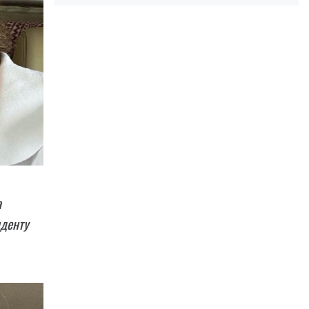
а
иденту