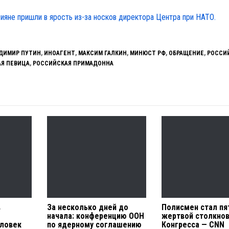
ияне пришли в ярость из-за носков директора Центра при НАТО.
ДИМИР ПУТИН
,
ИНОАГЕНТ
,
МАКСИМ ГАЛКИН
,
МИНЮСТ РФ
,
ОБРАЩЕНИЕ
,
РОССИ
Я ПЕВИЦА
,
РОССИЙСКАЯ ПРИМАДОННА
в
За несколько дней до
Полисмен стал пя
начала: конференцию ООН
жертвой столкнов
еловек
по ядерному соглашению
Конгресса — CNN