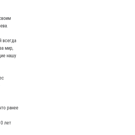
 своим
ева.
й всегда
за мир,
щие нашу
ес
о
что ранее
10 лет