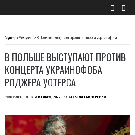
Skip
to
Главпост
>
В мире
>
В Польше выступают против концерта украинофоба Роджера Уотерса
content
В ПОЛЬШЕ ВЫСТУПАЮТ ПРОТИВ
КОНЦЕРТА УКРАИНОФОБА
РОДЖЕРА УОТЕРСА
PUBLISHED ON
13 СЕНТЯБРЯ, 2022
BY
ТАТЬЯНА ГАНЧЕРЕНКО