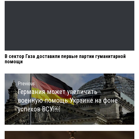
В сектор Газа доставили первые партии гуманитарной
помощи
Навигация
по
Previous
записям
Германия может увеличить
Previous
post:
военную помощь Украине на фоне
успехов ВСУ￼